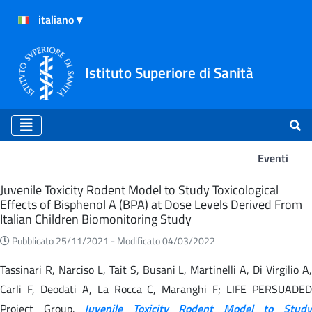
Istituto Superiore di Sanità
Eventi
Eventi
Juvenile Toxicity Rodent Model to Study Toxicological
Effects of Bisphenol A (BPA) at Dose Levels Derived From
Italian Children Biomonitoring Study
Pubblicato 25/11/2021 -
Modificato 04/03/2022
Tassinari R, Narciso L, Tait S, Busani L, Martinelli A, Di Virgilio A,
Carli F, Deodati A, La Rocca C, Maranghi F; LIFE PERSUADED
Project Group.
Juvenile Toxicity Rodent Model to Stud