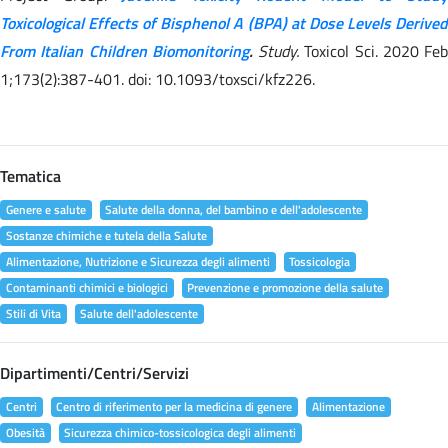
Toxicological Effects of Bisphenol A (BPA) at Dose Levels Derived
From Italian Children Biomonitoring
.
Study.
Toxicol Sci. 2020 Feb
1;173(2):387-401. doi: 10.1093/toxsci/kfz226.
Tematica
Genere e salute
Salute della donna, del bambino e dell'adolescente
Sostanze chimiche e tutela della Salute
Alimentazione, Nutrizione e Sicurezza degli alimenti
Tossicologia
Contaminanti chimici e biologici
Prevenzione e promozione della salute
Stili di Vita
Salute dell'adolescente
Dipartimenti/Centri/Servizi
Centri
Centro di riferimento per la medicina di genere
Alimentazione
Obesità
Sicurezza chimico-tossicologica degli alimenti