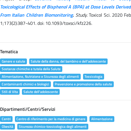
Toxicological Effects of Bisphenol A (BPA) at Dose Levels Derived
From Italian Children Biomonitoring
.
Study.
Toxicol Sci. 2020 Feb
1;173(2):387-401. doi: 10.1093/toxsci/kfz226.
Tematica
Genere e salute
Salute della donna, del bambino e dell'adolescente
Sostanze chimiche e tutela della Salute
Alimentazione, Nutrizione e Sicurezza degli alimenti
Tossicologia
Contaminanti chimici e biologici
Prevenzione e promozione della salute
Stili di Vita
Salute dell'adolescente
Dipartimenti/Centri/Servizi
Centri
Centro di riferimento per la medicina di genere
Alimentazione
Obesità
Sicurezza chimico-tossicologica degli alimenti