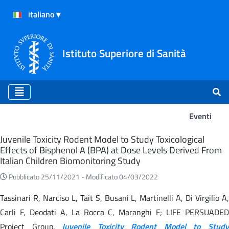
Istituto Superiore di Sanità
Eventi
Eventi
Juvenile Toxicity Rodent Model to Study Toxicological
Effects of Bisphenol A (BPA) at Dose Levels Derived From
Italian Children Biomonitoring Study
Pubblicato 25/11/2021 -
Modificato 04/03/2022
Tassinari R, Narciso L, Tait S, Busani L, Martinelli A, Di Virgilio A,
Carli F, Deodati A, La Rocca C, Maranghi F; LIFE PERSUADED
Project Group.
Juvenile Toxicity Rodent Model to Stud