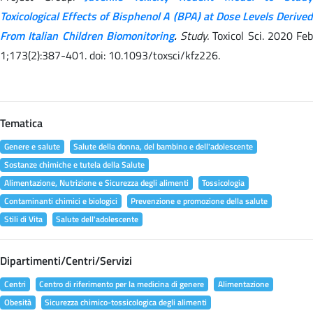
Toxicological Effects of Bisphenol A (BPA) at Dose Levels Derived
From Italian Children Biomonitoring
.
Study.
Toxicol Sci. 2020 Feb
1;173(2):387-401. doi: 10.1093/toxsci/kfz226.
Tematica
Genere e salute
Salute della donna, del bambino e dell'adolescente
Sostanze chimiche e tutela della Salute
Alimentazione, Nutrizione e Sicurezza degli alimenti
Tossicologia
Contaminanti chimici e biologici
Prevenzione e promozione della salute
Stili di Vita
Salute dell'adolescente
Dipartimenti/Centri/Servizi
Centri
Centro di riferimento per la medicina di genere
Alimentazione
Obesità
Sicurezza chimico-tossicologica degli alimenti