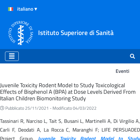
Istituto Superiore di Sanità
Eventi
Eventi
Juvenile Toxicity Rodent Model to Study Toxicological
Effects of Bisphenol A (BPA) at Dose Levels Derived From
Italian Children Biomonitoring Study
Pubblicato 25/11/2021 -
Modificato 04/03/2022
Tassinari R, Narciso L, Tait S, Busani L, Martinelli A, Di Virgilio A,
Carli F, Deodati A, La Rocca C, Maranghi F; LIFE PERSUADED
Project Group.
Juvenile Toxicity Rodent Model to Stud