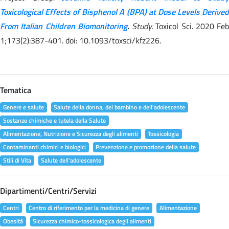
Toxicological Effects of Bisphenol A (BPA) at Dose Levels Derived
From Italian Children Biomonitoring
.
Study.
Toxicol Sci. 2020 Feb
1;173(2):387-401. doi: 10.1093/toxsci/kfz226.
Tematica
Genere e salute
Salute della donna, del bambino e dell'adolescente
Sostanze chimiche e tutela della Salute
Alimentazione, Nutrizione e Sicurezza degli alimenti
Tossicologia
Contaminanti chimici e biologici
Prevenzione e promozione della salute
Stili di Vita
Salute dell'adolescente
Dipartimenti/Centri/Servizi
Centri
Centro di riferimento per la medicina di genere
Alimentazione
Obesità
Sicurezza chimico-tossicologica degli alimenti