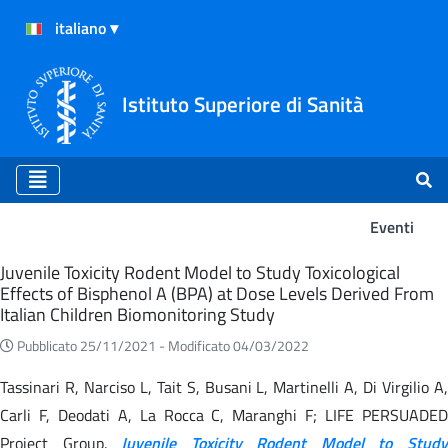
Istituto Superiore di Sanità
Eventi
Eventi
Juvenile Toxicity Rodent Model to Study Toxicological
Effects of Bisphenol A (BPA) at Dose Levels Derived From
Italian Children Biomonitoring Study
Pubblicato 25/11/2021 -
Modificato 04/03/2022
Tassinari R, Narciso L, Tait S, Busani L, Martinelli A, Di Virgilio A,
Carli F, Deodati A, La Rocca C, Maranghi F; LIFE PERSUADED
Project Group.
Juvenile Toxicity Rodent Model to Stud