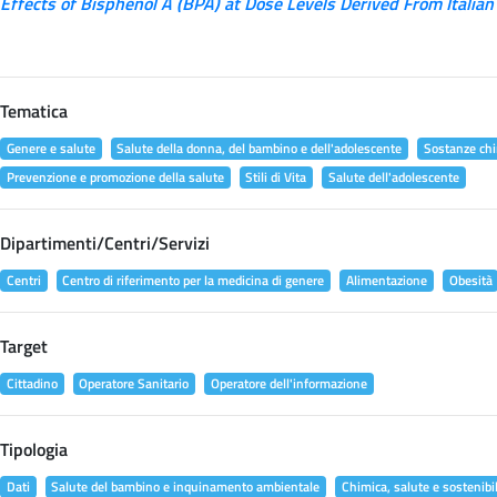
Effects of Bisphenol A (BPA) at Dose Levels Derived From Italian
Tematica
Genere e salute
Salute della donna, del bambino e dell'adolescente
Sostanze chi
Prevenzione e promozione della salute
Stili di Vita
Salute dell'adolescente
Dipartimenti/Centri/Servizi
Centri
Centro di riferimento per la medicina di genere
Alimentazione
Obesità
Target
Cittadino
Operatore Sanitario
Operatore dell'informazione
Tipologia
Dati
Salute del bambino e inquinamento ambientale
Chimica, salute e sostenibil