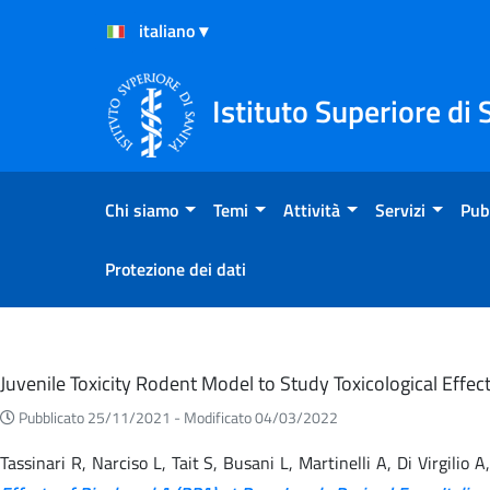
Salta al Contenuto
Salta al Footer
Istituto Superiore di 
Chi siamo
Temi
Attività
Servizi
Pub
Protezione dei dati
Eventi
Juvenile Toxicity Rodent Model to Study Toxicological Effe
Pubblicato 25/11/2021 -
Modificato 04/03/2022
Tassinari R, Narciso L, Tait S, Busani L, Martinelli A, Di Virgili