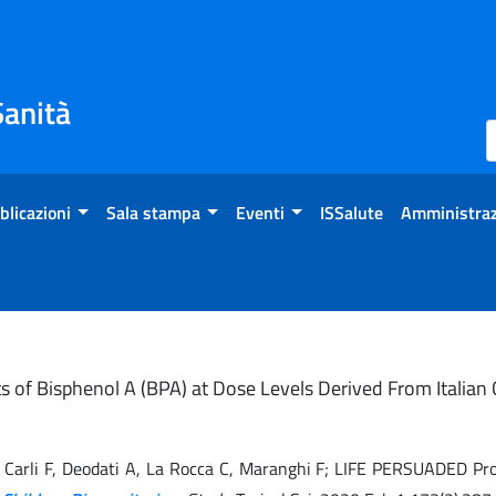
Sanità
blicazioni
Sala stampa
Eventi
ISSalute
Amministraz
cts of Bisphenol A (BPA) at Dose Levels Derived From Italia
o A, Carli F, Deodati A, La Rocca C, Maranghi F; LIFE PERSUADED Pr