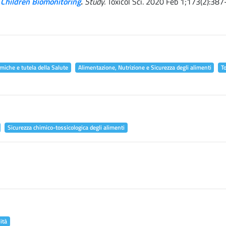
 Children Biomonitoring
.
Study.
Toxicol Sci. 2020 Feb 1;173(2):387
miche e tutela della Salute
Alimentazione, Nutrizione e Sicurezza degli alimenti
T
Sicurezza chimico-tossicologica degli alimenti
ità