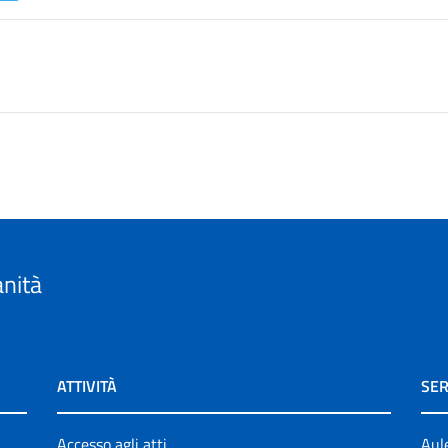
anità
ATTIVITÀ
SER
Accesso agli atti
Aul