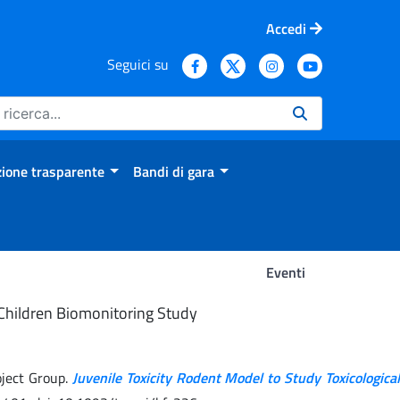
Accedi
Seguici su
ione trasparente
Bandi di gara
Eventi
n Children Biomonitoring Study
oject Group.
Juvenile Toxicity Rodent Model to Study Toxicological