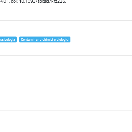
-401. doi: 10.1093/toxsci/kfz226.
ossicologia
Contaminanti chimici e biologici