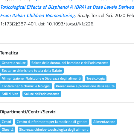
Toxicological Effects of Bisphenol A (BPA) at Dose Levels Derived
From Italian Children Biomonitoring
.
Study.
Toxicol Sci. 2020 Feb
1;173(2):387-401. doi: 10.1093/toxsci/kfz226.
Tematica
Genere e salute
Salute della donna, del bambino e dell'adolescente
Sostanze chimiche e tutela della Salute
Alimentazione, Nutrizione e Sicurezza degli alimenti
Tossicologia
Contaminanti chimici e biologici
Prevenzione e promozione della salute
Stili di Vita
Salute dell'adolescente
Dipartimenti/Centri/Servizi
Centri
Centro di riferimento per la medicina di genere
Alimentazione
Obesità
Sicurezza chimico-tossicologica degli alimenti