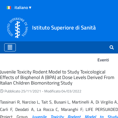
Istituto Superiore di Sanità
Eventi
Eventi
Juvenile Toxicity Rodent Model to Study Toxicological
Effects of Bisphenol A (BPA) at Dose Levels Derived From
Italian Children Biomonitoring Study
Pubblicato 25/11/2021 -
Modificato 04/03/2022
Tassinari R, Narciso L, Tait S, Busani L, Martinelli A, Di Virgilio A,
Carli F, Deodati A, La Rocca C, Maranghi F; LIFE PERSUADED
Project Group.
Juvenile Toxicity Rodent Model to Stud