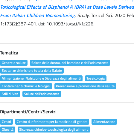
Toxicological Effects of Bisphenol A (BPA) at Dose Levels Derived
From Italian Children Biomonitoring
.
Study.
Toxicol Sci. 2020 Feb
1;173(2):387-401. doi: 10.1093/toxsci/kfz226.
Tematica
Genere e salute
Salute della donna, del bambino e dell'adolescente
Sostanze chimiche e tutela della Salute
Alimentazione, Nutrizione e Sicurezza degli alimenti
Tossicologia
Contaminanti chimici e biologici
Prevenzione e promozione della salute
Stili di Vita
Salute dell'adolescente
Dipartimenti/Centri/Servizi
Centri
Centro di riferimento per la medicina di genere
Alimentazione
Obesità
Sicurezza chimico-tossicologica degli alimenti