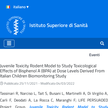
Istituto Superiore di Sanità
Eventi
Eventi
Juvenile Toxicity Rodent Model to Study Toxicological
Effects of Bisphenol A (BPA) at Dose Levels Derived From
Italian Children Biomonitoring Study
Pubblicato 25/11/2021 -
Modificato 04/03/2022
Tassinari R, Narciso L, Tait S, Busani L, Martinelli A, Di Virgilio A,
Carli F, Deodati A, La Rocca C, Maranghi F; LIFE PERSUADED
Project Group.
Juvenile Toxicity Rodent Model to Stud