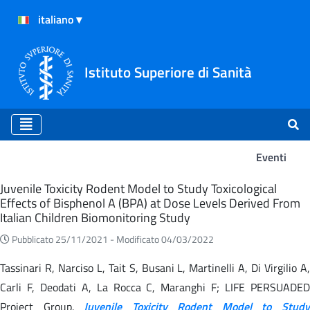
Istituto Superiore di Sanità
Eventi
Eventi
Juvenile Toxicity Rodent Model to Study Toxicological
Effects of Bisphenol A (BPA) at Dose Levels Derived From
Italian Children Biomonitoring Study
Pubblicato 25/11/2021 -
Modificato 04/03/2022
Tassinari R, Narciso L, Tait S, Busani L, Martinelli A, Di Virgilio A,
Carli F, Deodati A, La Rocca C, Maranghi F; LIFE PERSUADED
Project Group.
Juvenile Toxicity Rodent Model to Stud