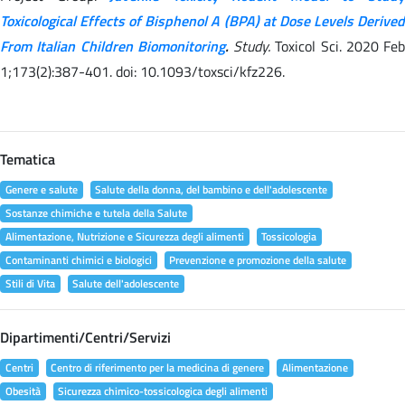
Toxicological Effects of Bisphenol A (BPA) at Dose Levels Derived
From Italian Children Biomonitoring
.
Study.
Toxicol Sci. 2020 Feb
1;173(2):387-401. doi: 10.1093/toxsci/kfz226.
Tematica
Genere e salute
Salute della donna, del bambino e dell'adolescente
Sostanze chimiche e tutela della Salute
Alimentazione, Nutrizione e Sicurezza degli alimenti
Tossicologia
Contaminanti chimici e biologici
Prevenzione e promozione della salute
Stili di Vita
Salute dell'adolescente
Dipartimenti/Centri/Servizi
Centri
Centro di riferimento per la medicina di genere
Alimentazione
Obesità
Sicurezza chimico-tossicologica degli alimenti