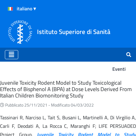
Istituto Superiore di Sanità
Eventi
Eventi
Juvenile Toxicity Rodent Model to Study Toxicological
Effects of Bisphenol A (BPA) at Dose Levels Derived From
Italian Children Biomonitoring Study
Pubblicato 25/11/2021 -
Modificato 04/03/2022
Tassinari R, Narciso L, Tait S, Busani L, Martinelli A, Di Virgilio A,
Carli F, Deodati A, La Rocca C, Maranghi F; LIFE PERSUADED
Project Group.
Juvenile Toxicity Rodent Model to Stud