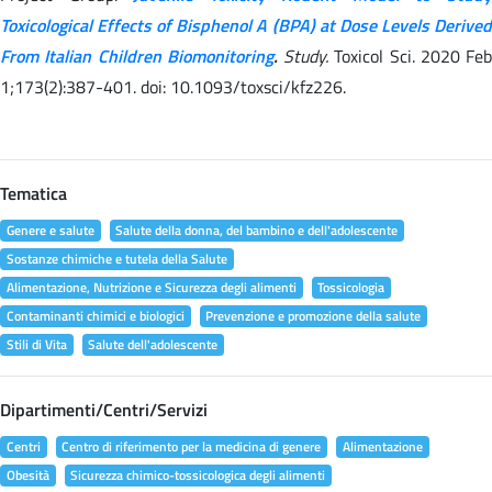
Toxicological Effects of Bisphenol A (BPA) at Dose Levels Derived
From Italian Children Biomonitoring
.
Study.
Toxicol Sci. 2020 Feb
1;173(2):387-401. doi: 10.1093/toxsci/kfz226.
Tematica
Genere e salute
Salute della donna, del bambino e dell'adolescente
Sostanze chimiche e tutela della Salute
Alimentazione, Nutrizione e Sicurezza degli alimenti
Tossicologia
Contaminanti chimici e biologici
Prevenzione e promozione della salute
Stili di Vita
Salute dell'adolescente
Dipartimenti/Centri/Servizi
Centri
Centro di riferimento per la medicina di genere
Alimentazione
Obesità
Sicurezza chimico-tossicologica degli alimenti