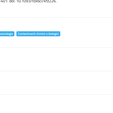
-401. doi: 10.1093/toxsci/kfz226.
ossicologia
Contaminanti chimici e biologici