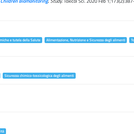
 Children Biomonitoring
.
Study.
Toxicol Sci. 2020 Feb 1;173(2):387
miche e tutela della Salute
Alimentazione, Nutrizione e Sicurezza degli alimenti
T
Sicurezza chimico-tossicologica degli alimenti
ità