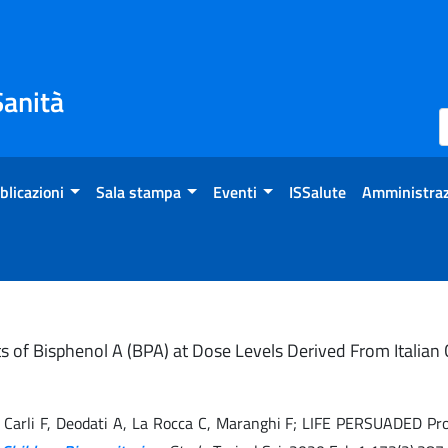
Sanità
blicazioni
Sala stampa
Eventi
ISSalute
Amministraz
cts of Bisphenol A (BPA) at Dose Levels Derived From Italia
o A, Carli F, Deodati A, La Rocca C, Maranghi F; LIFE PERSUADED Pr