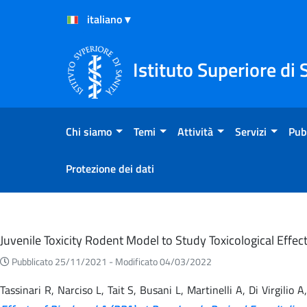
Salta al Contenuto
Salta al Footer
Istituto Superiore di 
Chi siamo
Temi
Attività
Servizi
Pub
Protezione dei dati
Eventi
Juvenile Toxicity Rodent Model to Study Toxicological Effe
Pubblicato 25/11/2021 -
Modificato 04/03/2022
Tassinari R, Narciso L, Tait S, Busani L, Martinelli A, Di Virgili