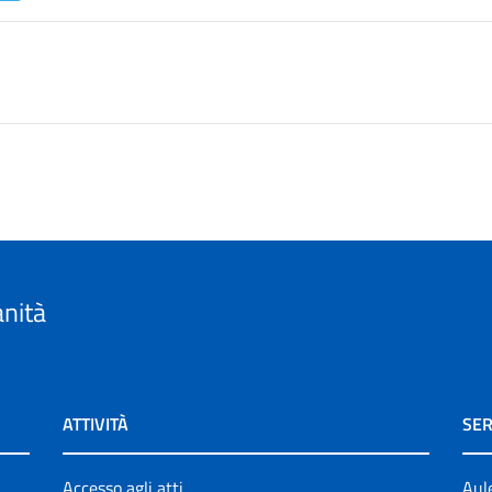
anità
ATTIVITÀ
SER
Accesso agli atti
Aul