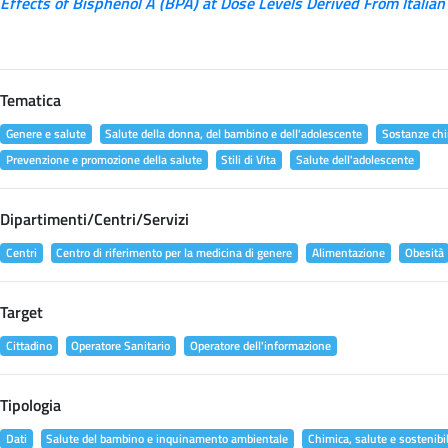
Effects of Bisphenol A (BPA) at Dose Levels Derived From Italian
Tematica
Genere e salute
Salute della donna, del bambino e dell'adolescente
Sostanze chi
Prevenzione e promozione della salute
Stili di Vita
Salute dell'adolescente
Dipartimenti/Centri/Servizi
Centri
Centro di riferimento per la medicina di genere
Alimentazione
Obesità
Target
Cittadino
Operatore Sanitario
Operatore dell'informazione
Tipologia
Dati
Salute del bambino e inquinamento ambientale
Chimica, salute e sostenibil