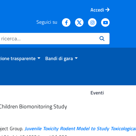
Accedi
Seguici su
ione trasparente
Bandi di gara
Eventi
n Children Biomonitoring Study
oject Group.
Juvenile Toxicity Rodent Model to Study Toxicological