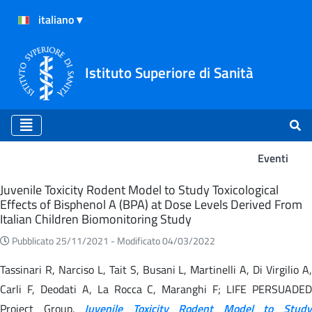
Istituto Superiore di Sanità
Eventi
Eventi
Juvenile Toxicity Rodent Model to Study Toxicological
Effects of Bisphenol A (BPA) at Dose Levels Derived From
Italian Children Biomonitoring Study
Pubblicato 25/11/2021 -
Modificato 04/03/2022
Tassinari R, Narciso L, Tait S, Busani L, Martinelli A, Di Virgilio A,
Carli F, Deodati A, La Rocca C, Maranghi F; LIFE PERSUADED
Project Group.
Juvenile Toxicity Rodent Model to Stud