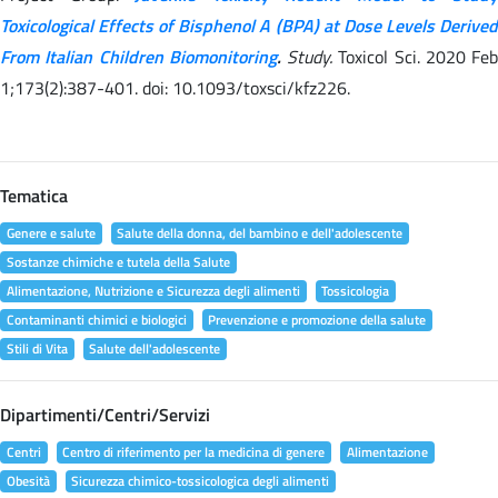
Toxicological Effects of Bisphenol A (BPA) at Dose Levels Derived
From Italian Children Biomonitoring
.
Study.
Toxicol Sci. 2020 Feb
1;173(2):387-401. doi: 10.1093/toxsci/kfz226.
Tematica
Genere e salute
Salute della donna, del bambino e dell'adolescente
Sostanze chimiche e tutela della Salute
Alimentazione, Nutrizione e Sicurezza degli alimenti
Tossicologia
Contaminanti chimici e biologici
Prevenzione e promozione della salute
Stili di Vita
Salute dell'adolescente
Dipartimenti/Centri/Servizi
Centri
Centro di riferimento per la medicina di genere
Alimentazione
Obesità
Sicurezza chimico-tossicologica degli alimenti