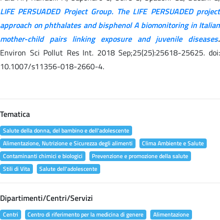
LIFE PERSUADED Project Group. The LIFE PERSUADED project
approach on phthalates and bisphenol A biomonitoring in Italian
mother-child pairs linking exposure and juvenile diseases
.
Environ Sci Pollut Res Int. 2018 Sep;25(25):25618-25625. doi:
10.1007/s11356-018-2660-4.
Tematica
Salute della donna, del bambino e dell'adolescente
Alimentazione, Nutrizione e Sicurezza degli alimenti
Clima Ambiente e Salute
Contaminanti chimici e biologici
Prevenzione e promozione della salute
Stili di Vita
Salute dell'adolescente
Dipartimenti/Centri/Servizi
Centri
Centro di riferimento per la medicina di genere
Alimentazione