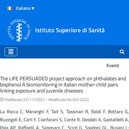
Istituto Superiore di Sanità
Eventi
Eventi
The LIFE PERSUADED project approach on phthalates and
bisphenol A biomonitoring in Italian mother-child pairs
linking exposure and juvenile diseases
Pubblicato 25/11/2021 -
Modificato 04/03/2022
La Rocca C, Maranghi F, Tait S, Tassinari R, Baldi F, Bottaro G,
Buzzigoli E, Carli F, Cianfarani S, Conte R, Deodati A, Gastaldelli A,
Pala AP, Raffaelli A, Saponaro C, Scirè G, Spadoni GL, Busani L;