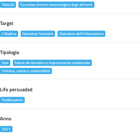
Obesità
Sicurezza chimico-tossicologica degli alimenti
Target
Cittadino
Operatore Sanitario
Operatore dell'informazione
Tipologia
Dati
Salute del bambino e inquinamento ambientale
Chimica, salute e sostenibilità
Life persuaded
Pubblicazioni
Anno
2021