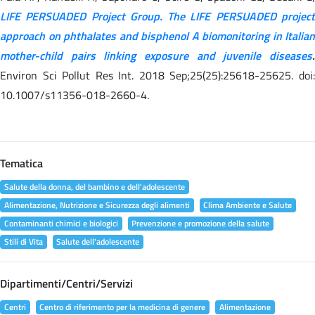
LIFE PERSUADED Project Group. The LIFE PERSUADED project
approach on phthalates and bisphenol A biomonitoring in Italian
mother-child pairs linking exposure and juvenile diseases
.
Environ Sci Pollut Res Int. 2018 Sep;25(25):25618-25625. doi:
10.1007/s11356-018-2660-4.
Tematica
Salute della donna, del bambino e dell'adolescente
Alimentazione, Nutrizione e Sicurezza degli alimenti
Clima Ambiente e Salute
Contaminanti chimici e biologici
Prevenzione e promozione della salute
Stili di Vita
Salute dell'adolescente
Dipartimenti/Centri/Servizi
Centri
Centro di riferimento per la medicina di genere
Alimentazione