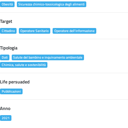
Obesità
Sicurezza chimico-tossicologica degli alimenti
Target
Cittadino
Operatore Sanitario
Operatore dell'informazione
Tipologia
Dati
Salute del bambino e inquinamento ambientale
Chimica, salute e sostenibilità
Life persuaded
Pubblicazioni
Anno
2021