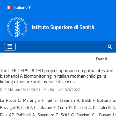
Istituto Superiore di Sanità
Eventi
Eventi
The LIFE PERSUADED project approach on phthalates and
bisphenol A biomonitoring in Italian mother-child pairs
linking exposure and juvenile diseases
Pubblicato 25/11/2021 -
Modificato 04/03/2022
La Rocca C, Maranghi F, Tait S, Tassinari R, Baldi F, Bottaro G,
Buzzigoli E, Carli F, Cianfarani S, Conte R, Deodati A, Gastaldelli A,
Pala AP, Raffaelli A, Saponaro C, Scirè G, Spadoni GL, Busani L;