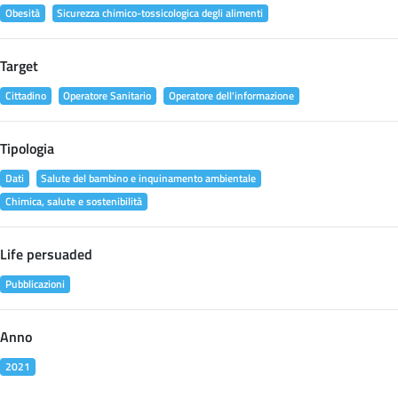
Obesità
Sicurezza chimico-tossicologica degli alimenti
Target
Cittadino
Operatore Sanitario
Operatore dell'informazione
Tipologia
Dati
Salute del bambino e inquinamento ambientale
Chimica, salute e sostenibilità
Life persuaded
Pubblicazioni
Anno
2021