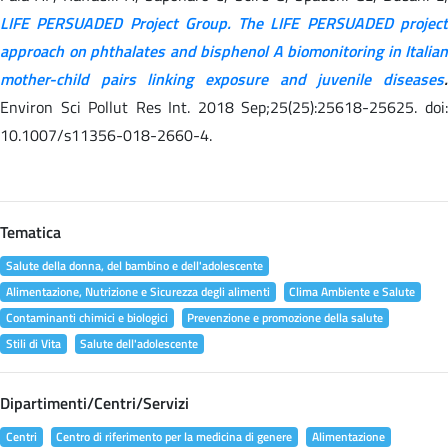
LIFE PERSUADED Project Group. The LIFE PERSUADED project
approach on phthalates and bisphenol A biomonitoring in Italian
mother-child pairs linking exposure and juvenile diseases
.
Environ Sci Pollut Res Int. 2018 Sep;25(25):25618-25625. doi:
10.1007/s11356-018-2660-4.
Tematica
Salute della donna, del bambino e dell'adolescente
Alimentazione, Nutrizione e Sicurezza degli alimenti
Clima Ambiente e Salute
Contaminanti chimici e biologici
Prevenzione e promozione della salute
Stili di Vita
Salute dell'adolescente
Dipartimenti/Centri/Servizi
Centri
Centro di riferimento per la medicina di genere
Alimentazione