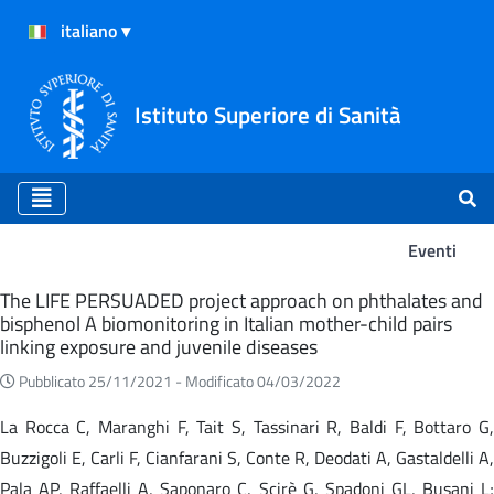
Istituto Superiore di Sanità
Eventi
Eventi
The LIFE PERSUADED project approach on phthalates and
bisphenol A biomonitoring in Italian mother-child pairs
linking exposure and juvenile diseases
Pubblicato 25/11/2021 -
Modificato 04/03/2022
La Rocca C, Maranghi F, Tait S, Tassinari R, Baldi F, Bottaro G,
Buzzigoli E, Carli F, Cianfarani S, Conte R, Deodati A, Gastaldelli A,
Pala AP, Raffaelli A, Saponaro C, Scirè G, Spadoni GL, Busani L;