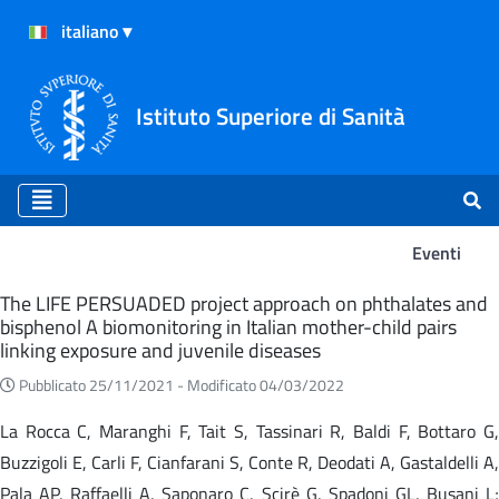
Istituto Superiore di Sanità
Eventi
Eventi
The LIFE PERSUADED project approach on phthalates and
bisphenol A biomonitoring in Italian mother-child pairs
linking exposure and juvenile diseases
Pubblicato 25/11/2021 -
Modificato 04/03/2022
La Rocca C, Maranghi F, Tait S, Tassinari R, Baldi F, Bottaro G,
Buzzigoli E, Carli F, Cianfarani S, Conte R, Deodati A, Gastaldelli A,
Pala AP, Raffaelli A, Saponaro C, Scirè G, Spadoni GL, Busani L;