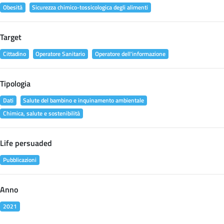
Obesità
Sicurezza chimico-tossicologica degli alimenti
Target
Cittadino
Operatore Sanitario
Operatore dell'informazione
Tipologia
Dati
Salute del bambino e inquinamento ambientale
Chimica, salute e sostenibilità
Life persuaded
Pubblicazioni
Anno
2021