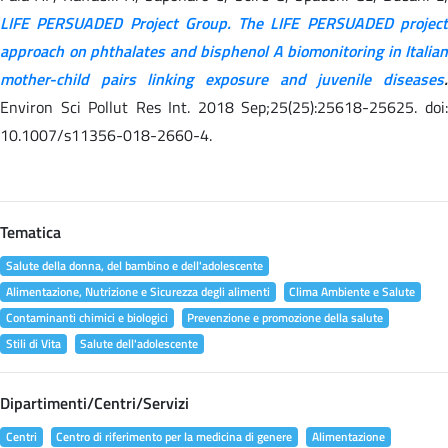
LIFE PERSUADED Project Group. The LIFE PERSUADED project
approach on phthalates and bisphenol A biomonitoring in Italian
mother-child pairs linking exposure and juvenile diseases
.
Environ Sci Pollut Res Int. 2018 Sep;25(25):25618-25625. doi:
10.1007/s11356-018-2660-4.
Tematica
Salute della donna, del bambino e dell'adolescente
Alimentazione, Nutrizione e Sicurezza degli alimenti
Clima Ambiente e Salute
Contaminanti chimici e biologici
Prevenzione e promozione della salute
Stili di Vita
Salute dell'adolescente
Dipartimenti/Centri/Servizi
Centri
Centro di riferimento per la medicina di genere
Alimentazione