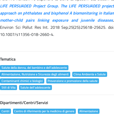
LIFE PERSUADED Project Group. The LIFE PERSUADED project
approach on phthalates and bisphenol A biomonitoring in Italian
mother-child pairs linking exposure and juvenile diseases
.
Environ Sci Pollut Res Int. 2018 Sep;25(25):25618-25625. doi:
10.1007/s11356-018-2660-4.
Tematica
Salute della donna, del bambino e dell'adolescente
Alimentazione, Nutrizione e Sicurezza degli alimenti
Clima Ambiente e Salute
Contaminanti chimici e biologici
Prevenzione e promozione della salute
Stili di Vita
Salute dell'adolescente
Dipartimenti/Centri/Servizi
Centri
Centro di riferimento per la medicina di genere
Alimentazione