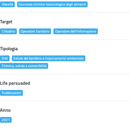
Obesità
Sicurezza chimico-tossicologica degli alimenti
Target
Cittadino
Operatore Sanitario
Operatore dell'informazione
Tipologia
Dati
Salute del bambino e inquinamento ambientale
Chimica, salute e sostenibilità
Life persuaded
Pubblicazioni
Anno
2021