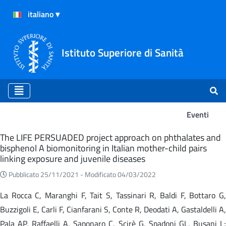
Istituto Superiore di Sanità
Eventi
Eventi
The LIFE PERSUADED project approach on phthalates and
bisphenol A biomonitoring in Italian mother-child pairs
linking exposure and juvenile diseases
Pubblicato 25/11/2021 -
Modificato 04/03/2022
La Rocca C, Maranghi F, Tait S, Tassinari R, Baldi F, Bottaro G,
Buzzigoli E, Carli F, Cianfarani S, Conte R, Deodati A, Gastaldelli A,
Pala AP, Raffaelli A, Saponaro C, Scirè G, Spadoni GL, Busani L;