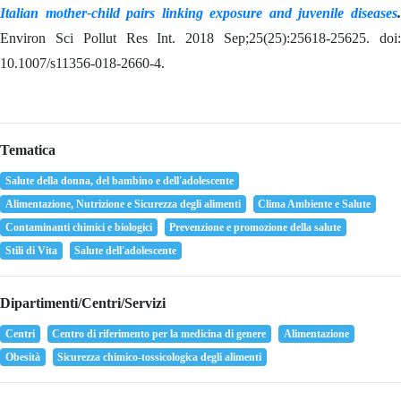
Italian mother-child pairs linking exposure and juvenile diseases
.
Environ Sci Pollut Res Int. 2018 Sep;25(25):25618-25625. doi:
10.1007/s11356-018-2660-4.
Tematica
Salute della donna, del bambino e dell'adolescente
Alimentazione, Nutrizione e Sicurezza degli alimenti
Clima Ambiente e Salute
Contaminanti chimici e biologici
Prevenzione e promozione della salute
Stili di Vita
Salute dell'adolescente
Dipartimenti/Centri/Servizi
Centri
Centro di riferimento per la medicina di genere
Alimentazione
Obesità
Sicurezza chimico-tossicologica degli alimenti