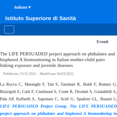
Istituto Superiore di Sanità
Eventi
Eventi
The LIFE PERSUADED project approach on phthalates and
bisphenol A biomonitoring in Italian mother-child pairs
linking exposure and juvenile diseases
Pubblicato 25/11/2021 -
Modificato 04/03/2022
La Rocca C, Maranghi F, Tait S, Tassinari R, Baldi F, Bottaro G,
Buzzigoli E, Carli F, Cianfarani S, Conte R, Deodati A, Gastaldelli A,
Pala AP, Raffaelli A, Saponaro C, Scirè G, Spadoni GL, Busani L;
LIFE PERSUADED Project Group. The LIFE PERSUADED
project approach on phthalates and bisphenol A biomonitoring in