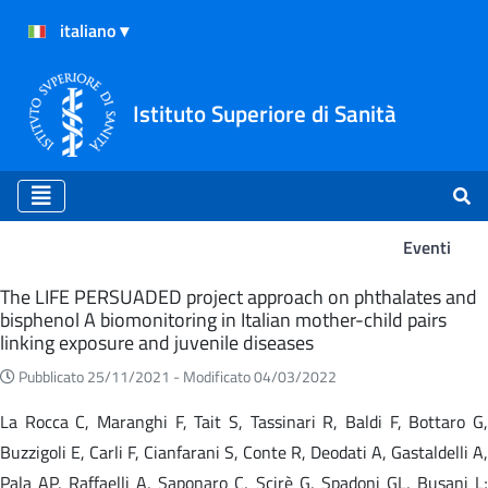
Istituto Superiore di Sanità
Eventi
Eventi
The LIFE PERSUADED project approach on phthalates and
bisphenol A biomonitoring in Italian mother-child pairs
linking exposure and juvenile diseases
Pubblicato 25/11/2021 -
Modificato 04/03/2022
La Rocca C, Maranghi F, Tait S, Tassinari R, Baldi F, Bottaro G,
Buzzigoli E, Carli F, Cianfarani S, Conte R, Deodati A, Gastaldelli A,
Pala AP, Raffaelli A, Saponaro C, Scirè G, Spadoni GL, Busani L;