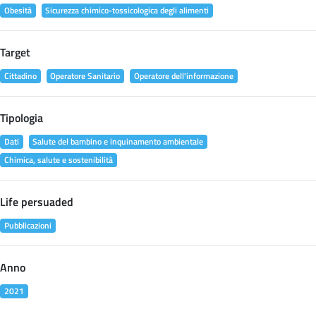
Obesità
Sicurezza chimico-tossicologica degli alimenti
Target
Cittadino
Operatore Sanitario
Operatore dell'informazione
Tipologia
Dati
Salute del bambino e inquinamento ambientale
Chimica, salute e sostenibilità
Life persuaded
Pubblicazioni
Anno
2021