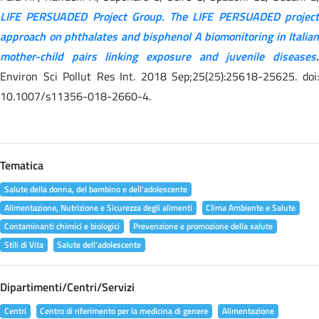
LIFE PERSUADED Project Group. The LIFE PERSUADED project
approach on phthalates and bisphenol A biomonitoring in Italian
mother-child pairs linking exposure and juvenile diseases
.
Environ Sci Pollut Res Int. 2018 Sep;25(25):25618-25625. doi:
10.1007/s11356-018-2660-4.
Tematica
Salute della donna, del bambino e dell'adolescente
Alimentazione, Nutrizione e Sicurezza degli alimenti
Clima Ambiente e Salute
Contaminanti chimici e biologici
Prevenzione e promozione della salute
Stili di Vita
Salute dell'adolescente
Dipartimenti/Centri/Servizi
Centri
Centro di riferimento per la medicina di genere
Alimentazione