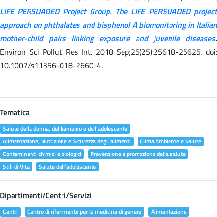
LIFE PERSUADED Project Group. The LIFE PERSUADED project
approach on phthalates and bisphenol A biomonitoring in Italian
mother-child pairs linking exposure and juvenile diseases
.
Environ Sci Pollut Res Int. 2018 Sep;25(25):25618-25625. doi:
10.1007/s11356-018-2660-4.
Tematica
Salute della donna, del bambino e dell'adolescente
Alimentazione, Nutrizione e Sicurezza degli alimenti
Clima Ambiente e Salute
Contaminanti chimici e biologici
Prevenzione e promozione della salute
Stili di Vita
Salute dell'adolescente
Dipartimenti/Centri/Servizi
Centri
Centro di riferimento per la medicina di genere
Alimentazione