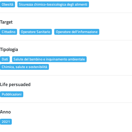
Obesità
Sicurezza chimico-tossicologica degli alimenti
Target
Cittadino
Operatore Sanitario
Operatore dell'informazione
Tipologia
Dati
Salute del bambino e inquinamento ambientale
Chimica, salute e sostenibilità
Life persuaded
Pubblicazioni
Anno
2021