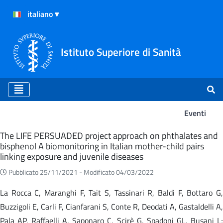
Istituto Superiore di Sanità
Eventi
Eventi
The LIFE PERSUADED project approach on phthalates and
bisphenol A biomonitoring in Italian mother-child pairs
linking exposure and juvenile diseases
Pubblicato 25/11/2021 -
Modificato 04/03/2022
La Rocca C, Maranghi F, Tait S, Tassinari R, Baldi F, Bottaro G,
Buzzigoli E, Carli F, Cianfarani S, Conte R, Deodati A, Gastaldelli A,
Pala AP, Raffaelli A, Saponaro C, Scirè G, Spadoni GL, Busani L;