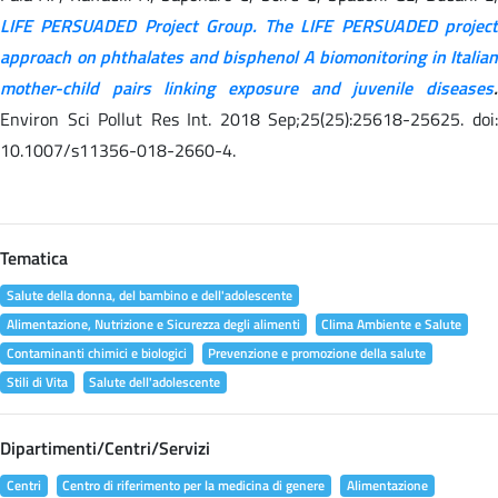
LIFE PERSUADED Project Group. The LIFE PERSUADED project
approach on phthalates and bisphenol A biomonitoring in Italian
mother-child pairs linking exposure and juvenile diseases
.
Environ Sci Pollut Res Int. 2018 Sep;25(25):25618-25625. doi:
10.1007/s11356-018-2660-4.
Tematica
Salute della donna, del bambino e dell'adolescente
Alimentazione, Nutrizione e Sicurezza degli alimenti
Clima Ambiente e Salute
Contaminanti chimici e biologici
Prevenzione e promozione della salute
Stili di Vita
Salute dell'adolescente
Dipartimenti/Centri/Servizi
Centri
Centro di riferimento per la medicina di genere
Alimentazione