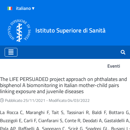
Istituto Superiore di Sanità
Eventi
Eventi
The LIFE PERSUADED project approach on phthalates and
bisphenol A biomonitoring in Italian mother-child pairs
linking exposure and juvenile diseases
Pubblicato 25/11/2021 -
Modificato 04/03/2022
La Rocca C, Maranghi F, Tait S, Tassinari R, Baldi F, Bottaro G,
Buzzigoli E, Carli F, Cianfarani S, Conte R, Deodati A, Gastaldelli A,
Pala AP, Raffaelli A, Saponaro C, Scirè G, Spadoni GL, Busani L;