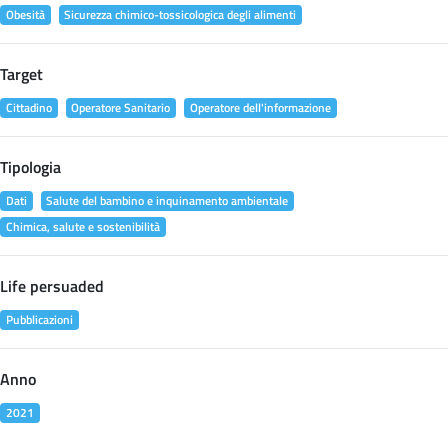
Obesità
Sicurezza chimico-tossicologica degli alimenti
Target
Cittadino
Operatore Sanitario
Operatore dell'informazione
Tipologia
Dati
Salute del bambino e inquinamento ambientale
Chimica, salute e sostenibilità
Life persuaded
Pubblicazioni
Anno
2021