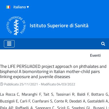
Istituto Superiore di Sanità
Eventi
Eventi
The LIFE PERSUADED project approach on phthalates and
bisphenol A biomonitoring in Italian mother-child pairs
linking exposure and juvenile diseases
Pubblicato 25/11/2021 -
Modificato 04/03/2022
La Rocca C, Maranghi F, Tait S, Tassinari R, Baldi F, Bottaro G,
Buzzigoli E, Carli F, Cianfarani S, Conte R, Deodati A, Gastaldelli A,
Pala AP, Raffaelli A, Saponaro C, Scirè G, Spadoni GL, Busani L;