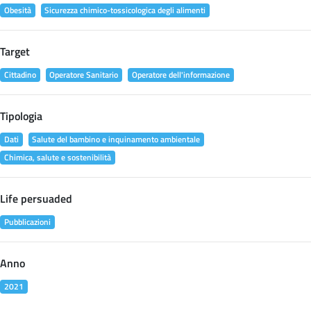
Obesità
Sicurezza chimico-tossicologica degli alimenti
Target
Cittadino
Operatore Sanitario
Operatore dell'informazione
Tipologia
Dati
Salute del bambino e inquinamento ambientale
Chimica, salute e sostenibilità
Life persuaded
Pubblicazioni
Anno
2021