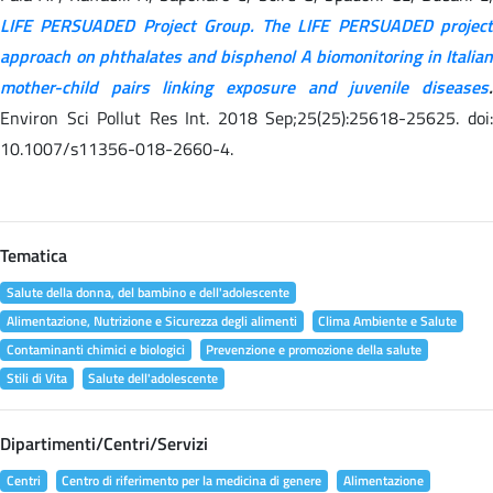
LIFE PERSUADED Project Group. The LIFE PERSUADED project
approach on phthalates and bisphenol A biomonitoring in Italian
mother-child pairs linking exposure and juvenile diseases
.
Environ Sci Pollut Res Int. 2018 Sep;25(25):25618-25625. doi:
10.1007/s11356-018-2660-4.
Tematica
Salute della donna, del bambino e dell'adolescente
Alimentazione, Nutrizione e Sicurezza degli alimenti
Clima Ambiente e Salute
Contaminanti chimici e biologici
Prevenzione e promozione della salute
Stili di Vita
Salute dell'adolescente
Dipartimenti/Centri/Servizi
Centri
Centro di riferimento per la medicina di genere
Alimentazione