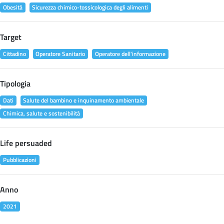
Obesità
Sicurezza chimico-tossicologica degli alimenti
Target
Cittadino
Operatore Sanitario
Operatore dell'informazione
Tipologia
Dati
Salute del bambino e inquinamento ambientale
Chimica, salute e sostenibilità
Life persuaded
Pubblicazioni
Anno
2021