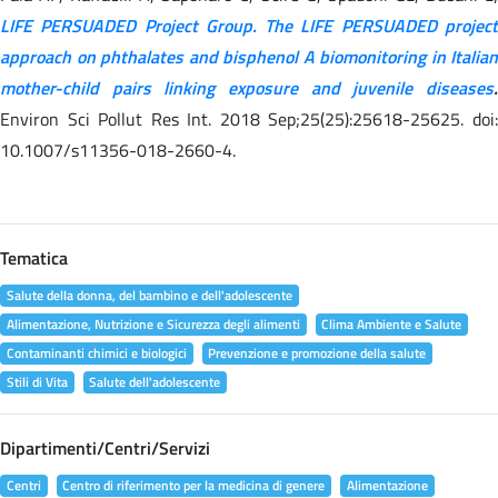
LIFE PERSUADED Project Group. The LIFE PERSUADED project
approach on phthalates and bisphenol A biomonitoring in Italian
mother-child pairs linking exposure and juvenile diseases
.
Environ Sci Pollut Res Int. 2018 Sep;25(25):25618-25625. doi:
10.1007/s11356-018-2660-4.
Tematica
Salute della donna, del bambino e dell'adolescente
Alimentazione, Nutrizione e Sicurezza degli alimenti
Clima Ambiente e Salute
Contaminanti chimici e biologici
Prevenzione e promozione della salute
Stili di Vita
Salute dell'adolescente
Dipartimenti/Centri/Servizi
Centri
Centro di riferimento per la medicina di genere
Alimentazione