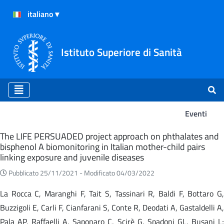
Istituto Superiore di Sanità
Eventi
Eventi
The LIFE PERSUADED project approach on phthalates and
bisphenol A biomonitoring in Italian mother-child pairs
linking exposure and juvenile diseases
Pubblicato 25/11/2021 -
Modificato 04/03/2022
La Rocca C, Maranghi F, Tait S, Tassinari R, Baldi F, Bottaro G,
Buzzigoli E, Carli F, Cianfarani S, Conte R, Deodati A, Gastaldelli A,
Pala AP, Raffaelli A, Saponaro C, Scirè G, Spadoni GL, Busani L;