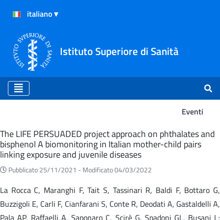
Istituto Superiore di Sanità
Eventi
Eventi
The LIFE PERSUADED project approach on phthalates and
bisphenol A biomonitoring in Italian mother-child pairs
linking exposure and juvenile diseases
Pubblicato 25/11/2021 -
Modificato 04/03/2022
La Rocca C, Maranghi F, Tait S, Tassinari R, Baldi F, Bottaro G,
Buzzigoli E, Carli F, Cianfarani S, Conte R, Deodati A, Gastaldelli A,
Pala AP, Raffaelli A, Saponaro C, Scirè G, Spadoni GL, Busani L;