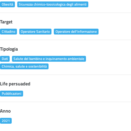
Obesità
Sicurezza chimico-tossicologica degli alimenti
Target
Cittadino
Operatore Sanitario
Operatore dell'informazione
Tipologia
Dati
Salute del bambino e inquinamento ambientale
Chimica, salute e sostenibilità
Life persuaded
Pubblicazioni
Anno
2021