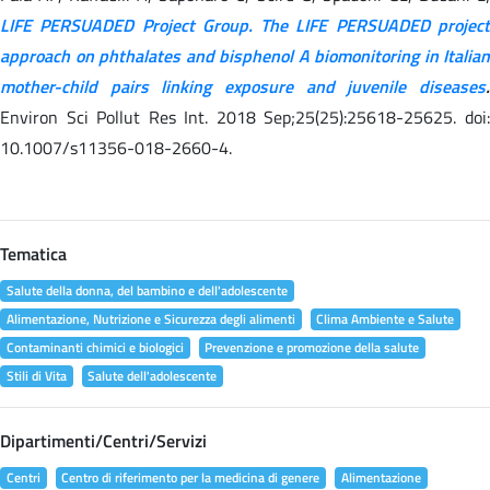
LIFE PERSUADED Project Group. The LIFE PERSUADED project
approach on phthalates and bisphenol A biomonitoring in Italian
mother-child pairs linking exposure and juvenile diseases
.
Environ Sci Pollut Res Int. 2018 Sep;25(25):25618-25625. doi:
10.1007/s11356-018-2660-4.
Tematica
Salute della donna, del bambino e dell'adolescente
Alimentazione, Nutrizione e Sicurezza degli alimenti
Clima Ambiente e Salute
Contaminanti chimici e biologici
Prevenzione e promozione della salute
Stili di Vita
Salute dell'adolescente
Dipartimenti/Centri/Servizi
Centri
Centro di riferimento per la medicina di genere
Alimentazione