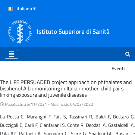
Istituto Superiore di Sanità
Eventi
Eventi
The LIFE PERSUADED project approach on phthalates and
bisphenol A biomonitoring in Italian mother-child pairs
linking exposure and juvenile diseases
Pubblicato 25/11/2021 -
Modificato 04/03/2022
La Rocca C, Maranghi F, Tait S, Tassinari R, Baldi F, Bottaro G,
Buzzigoli E, Carli F, Cianfarani S, Conte R, Deodati A, Gastaldelli A,
Pala AP, Raffaelli A, Saponaro C, Scirè G, Spadoni GL, Busani L;