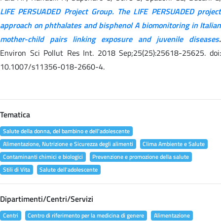
LIFE PERSUADED Project Group. The LIFE PERSUADED project
approach on phthalates and bisphenol A biomonitoring in Italian
mother-child pairs linking exposure and juvenile diseases
.
Environ Sci Pollut Res Int. 2018 Sep;25(25):25618-25625. doi:
10.1007/s11356-018-2660-4.
Tematica
Salute della donna, del bambino e dell'adolescente
Alimentazione, Nutrizione e Sicurezza degli alimenti
Clima Ambiente e Salute
Contaminanti chimici e biologici
Prevenzione e promozione della salute
Stili di Vita
Salute dell'adolescente
Dipartimenti/Centri/Servizi
Centri
Centro di riferimento per la medicina di genere
Alimentazione