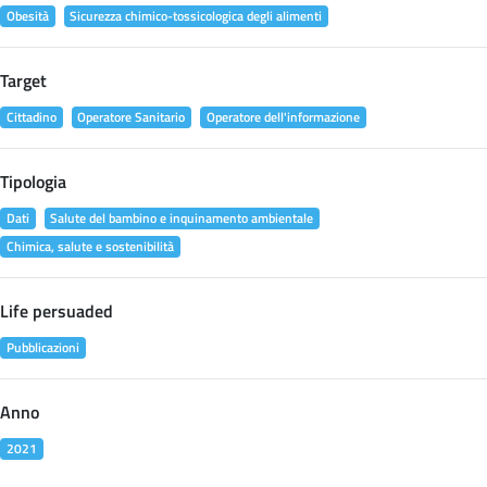
Obesità
Sicurezza chimico-tossicologica degli alimenti
Target
Cittadino
Operatore Sanitario
Operatore dell'informazione
Tipologia
Dati
Salute del bambino e inquinamento ambientale
Chimica, salute e sostenibilità
Life persuaded
Pubblicazioni
Anno
2021