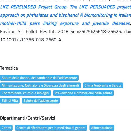
LIFE PERSUADED Project Group. The LIFE PERSUADED project
approach on phthalates and bisphenol A biomonitoring in Italian
mother-child pairs linking exposure and juvenile diseases
.
Environ Sci Pollut Res Int. 2018 Sep;25(25):25618-25625. doi:
10.1007/s11356-018-2660-4.
Tematica
Salute della donna, del bambino e dell'adolescente
Alimentazione, Nutrizione e Sicurezza degli alimenti
Clima Ambiente e Salute
Contaminanti chimici e biologici
Prevenzione e promozione della salute
Stili di Vita
Salute dell'adolescente
Dipartimenti/Centri/Servizi
Centri
Centro di riferimento per la medicina di genere
Alimentazione