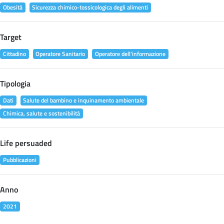
Obesità
Sicurezza chimico-tossicologica degli alimenti
Target
Cittadino
Operatore Sanitario
Operatore dell'informazione
Tipologia
Dati
Salute del bambino e inquinamento ambientale
Chimica, salute e sostenibilità
Life persuaded
Pubblicazioni
Anno
2021