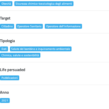
Obesità
Sicurezza chimico-tossicologica degli alimenti
Target
Cittadino
Operatore Sanitario
Operatore dell'informazione
Tipologia
Dati
Salute del bambino e inquinamento ambientale
Chimica, salute e sostenibilità
Life persuaded
Pubblicazioni
Anno
2021