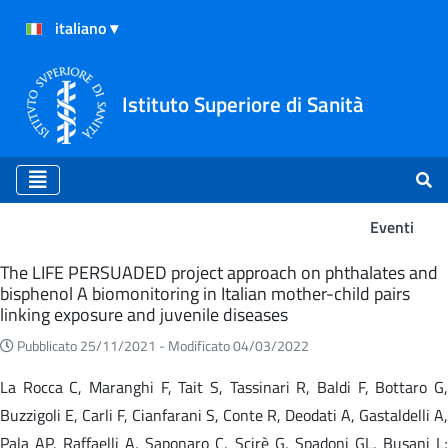
Istituto Superiore di Sanità
Eventi
Eventi
The LIFE PERSUADED project approach on phthalates and
bisphenol A biomonitoring in Italian mother-child pairs
linking exposure and juvenile diseases
Pubblicato 25/11/2021 -
Modificato 04/03/2022
La Rocca C, Maranghi F, Tait S, Tassinari R, Baldi F, Bottaro G,
Buzzigoli E, Carli F, Cianfarani S, Conte R, Deodati A, Gastaldelli A,
Pala AP, Raffaelli A, Saponaro C, Scirè G, Spadoni GL, Busani L;