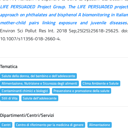
LIFE PERSUADED Project Group. The LIFE PERSUADED project
approach on phthalates and bisphenol A biomonitoring in Italian
mother-child pairs linking exposure and juvenile diseases
.
Environ Sci Pollut Res Int. 2018 Sep;25(25):25618-25625. doi:
10.1007/s11356-018-2660-4.
Tematica
Salute della donna, del bambino e dell'adolescente
Alimentazione, Nutrizione e Sicurezza degli alimenti
Clima Ambiente e Salute
Contaminanti chimici e biologici
Prevenzione e promozione della salute
Stili di Vita
Salute dell'adolescente
Dipartimenti/Centri/Servizi
Centri
Centro di riferimento per la medicina di genere
Alimentazione