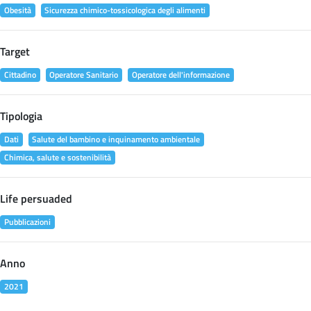
Obesità
Sicurezza chimico-tossicologica degli alimenti
Target
Cittadino
Operatore Sanitario
Operatore dell'informazione
Tipologia
Dati
Salute del bambino e inquinamento ambientale
Chimica, salute e sostenibilità
Life persuaded
Pubblicazioni
Anno
2021