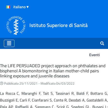
Istituto Superiore di Sanità
Eventi
Eventi
The LIFE PERSUADED project approach on phthalates and
bisphenol A biomonitoring in Italian mother-child pairs
linking exposure and juvenile diseases
Pubblicato 25/11/2021 -
Modificato 04/03/2022
La Rocca C, Maranghi F, Tait S, Tassinari R, Baldi F, Bottaro G,
Buzzigoli E, Carli F, Cianfarani S, Conte R, Deodati A, Gastaldelli A,
Pala AP, Raffaelli A, Saponaro C, Scirè G, Spadoni GL, Busani L;