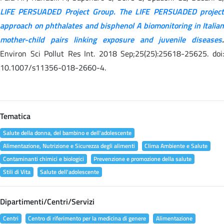
LIFE PERSUADED Project Group. The LIFE PERSUADED project
approach on phthalates and bisphenol A biomonitoring in Italian
mother-child pairs linking exposure and juvenile diseases
.
Environ Sci Pollut Res Int. 2018 Sep;25(25):25618-25625. doi:
10.1007/s11356-018-2660-4.
Tematica
Salute della donna, del bambino e dell'adolescente
Alimentazione, Nutrizione e Sicurezza degli alimenti
Clima Ambiente e Salute
Contaminanti chimici e biologici
Prevenzione e promozione della salute
Stili di Vita
Salute dell'adolescente
Dipartimenti/Centri/Servizi
Centri
Centro di riferimento per la medicina di genere
Alimentazione