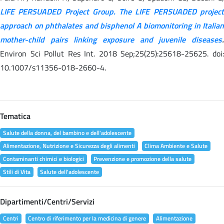
LIFE PERSUADED Project Group. The LIFE PERSUADED project
approach on phthalates and bisphenol A biomonitoring in Italian
mother-child pairs linking exposure and juvenile diseases
.
Environ Sci Pollut Res Int. 2018 Sep;25(25):25618-25625. doi:
10.1007/s11356-018-2660-4.
Tematica
Salute della donna, del bambino e dell'adolescente
Alimentazione, Nutrizione e Sicurezza degli alimenti
Clima Ambiente e Salute
Contaminanti chimici e biologici
Prevenzione e promozione della salute
Stili di Vita
Salute dell'adolescente
Dipartimenti/Centri/Servizi
Centri
Centro di riferimento per la medicina di genere
Alimentazione