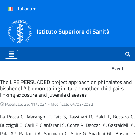
Istituto Superiore di Sanità
Eventi
Eventi
The LIFE PERSUADED project approach on phthalates and
bisphenol A biomonitoring in Italian mother-child pairs
linking exposure and juvenile diseases
Pubblicato 25/11/2021 -
Modificato 04/03/2022
La Rocca C, Maranghi F, Tait S, Tassinari R, Baldi F, Bottaro G,
Buzzigoli E, Carli F, Cianfarani S, Conte R, Deodati A, Gastaldelli A,
Pala AP, Raffaelli A, Saponaro C, Scirè G, Spadoni GL, Busani L;