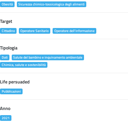
Obesità
Sicurezza chimico-tossicologica degli alimenti
Target
Cittadino
Operatore Sanitario
Operatore dell'informazione
Tipologia
Dati
Salute del bambino e inquinamento ambientale
Chimica, salute e sostenibilità
Life persuaded
Pubblicazioni
Anno
2021