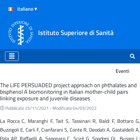
Istituto Superiore di Sanità
Eventi
Eventi
The LIFE PERSUADED project approach on phthalates and
bisphenol A biomonitoring in Italian mother-child pairs
linking exposure and juvenile diseases
Pubblicato 25/11/2021 -
Modificato 04/03/2022
La Rocca C, Maranghi F, Tait S, Tassinari R, Baldi F, Bottaro G,
Buzzigoli E, Carli F, Cianfarani S, Conte R, Deodati A, Gastaldelli A,
Pala AP, Raffaelli A, Saponaro C, Scirè G, Spadoni GL, Busani L;