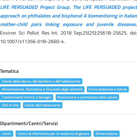
LIFE PERSUADED Project Group. The LIFE PERSUADED project
approach on phthalates and bisphenol A biomonitoring in Italian
mother-child pairs linking exposure and juvenile diseases
.
Environ Sci Pollut Res Int. 2018 Sep;25(25):25618-25625. doi:
10.1007/s11356-018-2660-4.
Tematica
Salute della donna, del bambino e dell'adolescente
Alimentazione, Nutrizione e Sicurezza degli alimenti
Clima Ambiente e Salute
Contaminanti chimici e biologici
Prevenzione e promozione della salute
Stili di Vita
Salute dell'adolescente
Dipartimenti/Centri/Servizi
Centri
Centro di riferimento per la medicina di genere
Alimentazione