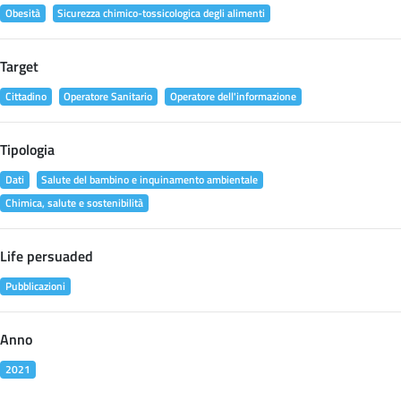
Obesità
Sicurezza chimico-tossicologica degli alimenti
Target
Cittadino
Operatore Sanitario
Operatore dell'informazione
Tipologia
Dati
Salute del bambino e inquinamento ambientale
Chimica, salute e sostenibilità
Life persuaded
Pubblicazioni
Anno
2021