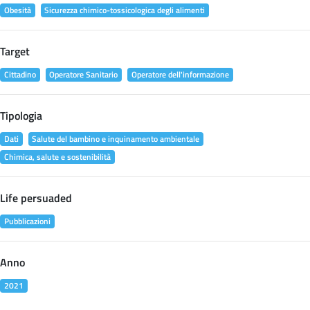
Obesità
Sicurezza chimico-tossicologica degli alimenti
Target
Cittadino
Operatore Sanitario
Operatore dell'informazione
Tipologia
Dati
Salute del bambino e inquinamento ambientale
Chimica, salute e sostenibilità
Life persuaded
Pubblicazioni
Anno
2021