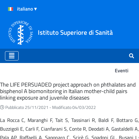
Istituto Superiore di Sanità
Eventi
Eventi
The LIFE PERSUADED project approach on phthalates and
bisphenol A biomonitoring in Italian mother-child pairs
linking exposure and juvenile diseases
Pubblicato 25/11/2021 -
Modificato 04/03/2022
La Rocca C, Maranghi F, Tait S, Tassinari R, Baldi F, Bottaro G,
Buzzigoli E, Carli F, Cianfarani S, Conte R, Deodati A, Gastaldelli A,
Pala AP, Raffaelli A, Saponaro C, Scirè G, Spadoni GL, Busani L;