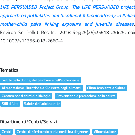
LIFE PERSUADED Project Group. The LIFE PERSUADED project
approach on phthalates and bisphenol A biomonitoring in Italian
mother-child pairs linking exposure and juvenile diseases
.
Environ Sci Pollut Res Int. 2018 Sep;25(25):25618-25625. doi:
10.1007/s11356-018-2660-4.
Tematica
Salute della donna, del bambino e dell'adolescente
Alimentazione, Nutrizione e Sicurezza degli alimenti
Clima Ambiente e Salute
Contaminanti chimici e biologici
Prevenzione e promozione della salute
Stili di Vita
Salute dell'adolescente
Dipartimenti/Centri/Servizi
Centri
Centro di riferimento per la medicina di genere
Alimentazione