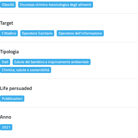
Obesità
Sicurezza chimico-tossicologica degli alimenti
Target
Cittadino
Operatore Sanitario
Operatore dell'informazione
Tipologia
Dati
Salute del bambino e inquinamento ambientale
Chimica, salute e sostenibilità
Life persuaded
Pubblicazioni
Anno
2021