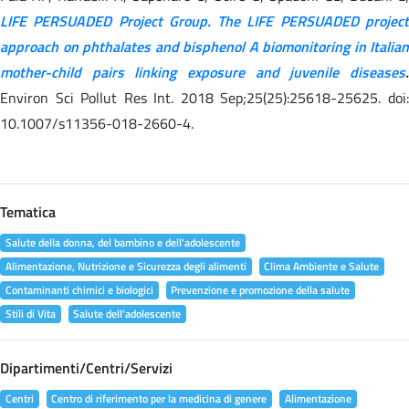
LIFE PERSUADED Project Group. The LIFE PERSUADED project
approach on phthalates and bisphenol A biomonitoring in Italian
mother-child pairs linking exposure and juvenile diseases
.
Environ Sci Pollut Res Int. 2018 Sep;25(25):25618-25625. doi:
10.1007/s11356-018-2660-4.
Tematica
Salute della donna, del bambino e dell'adolescente
Alimentazione, Nutrizione e Sicurezza degli alimenti
Clima Ambiente e Salute
Contaminanti chimici e biologici
Prevenzione e promozione della salute
Stili di Vita
Salute dell'adolescente
Dipartimenti/Centri/Servizi
Centri
Centro di riferimento per la medicina di genere
Alimentazione