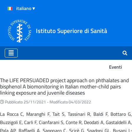
Istituto Superiore di Sanità
Eventi
Eventi
The LIFE PERSUADED project approach on phthalates and
bisphenol A biomonitoring in Italian mother-child pairs
linking exposure and juvenile diseases
Pubblicato 25/11/2021 -
Modificato 04/03/2022
La Rocca C, Maranghi F, Tait S, Tassinari R, Baldi F, Bottaro G,
Buzzigoli E, Carli F, Cianfarani S, Conte R, Deodati A, Gastaldelli A,
Pala AP, Raffaelli A, Saponaro C, Scirè G, Spadoni GL, Busani L;