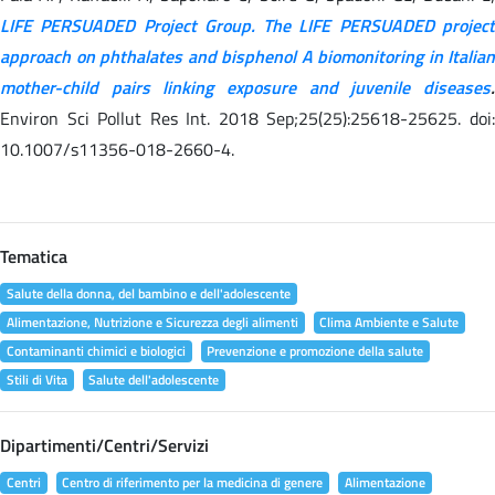
LIFE PERSUADED Project Group. The LIFE PERSUADED project
approach on phthalates and bisphenol A biomonitoring in Italian
mother-child pairs linking exposure and juvenile diseases
.
Environ Sci Pollut Res Int. 2018 Sep;25(25):25618-25625. doi:
10.1007/s11356-018-2660-4.
Tematica
Salute della donna, del bambino e dell'adolescente
Alimentazione, Nutrizione e Sicurezza degli alimenti
Clima Ambiente e Salute
Contaminanti chimici e biologici
Prevenzione e promozione della salute
Stili di Vita
Salute dell'adolescente
Dipartimenti/Centri/Servizi
Centri
Centro di riferimento per la medicina di genere
Alimentazione