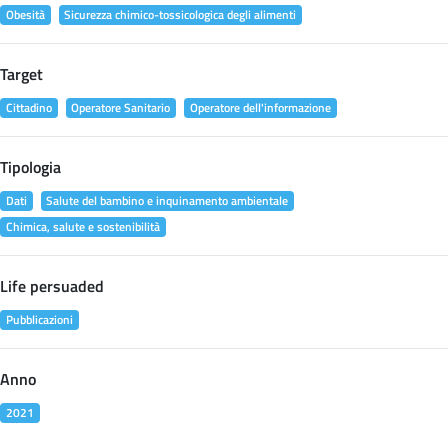
Obesità
Sicurezza chimico-tossicologica degli alimenti
Target
Cittadino
Operatore Sanitario
Operatore dell'informazione
Tipologia
Dati
Salute del bambino e inquinamento ambientale
Chimica, salute e sostenibilità
Life persuaded
Pubblicazioni
Anno
2021