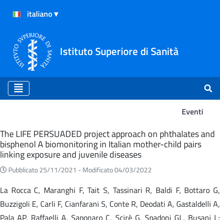
Istituto Superiore di Sanità
Eventi
Eventi
The LIFE PERSUADED project approach on phthalates and
bisphenol A biomonitoring in Italian mother-child pairs
linking exposure and juvenile diseases
Pubblicato 25/11/2021 -
Modificato 04/03/2022
La Rocca C, Maranghi F, Tait S, Tassinari R, Baldi F, Bottaro G,
Buzzigoli E, Carli F, Cianfarani S, Conte R, Deodati A, Gastaldelli A,
Pala AP, Raffaelli A, Saponaro C, Scirè G, Spadoni GL, Busani L;