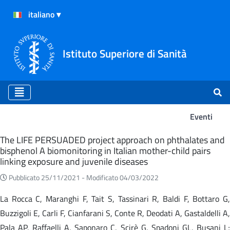
Istituto Superiore di Sanità
Eventi
Eventi
The LIFE PERSUADED project approach on phthalates and
bisphenol A biomonitoring in Italian mother-child pairs
linking exposure and juvenile diseases
Pubblicato 25/11/2021 -
Modificato 04/03/2022
La Rocca C, Maranghi F, Tait S, Tassinari R, Baldi F, Bottaro G,
Buzzigoli E, Carli F, Cianfarani S, Conte R, Deodati A, Gastaldelli A,
Pala AP, Raffaelli A, Saponaro C, Scirè G, Spadoni GL, Busani L;