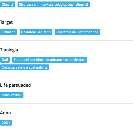
Obesità
Sicurezza chimico-tossicologica degli alimenti
Target
Cittadino
Operatore Sanitario
Operatore dell'informazione
Tipologia
Dati
Salute del bambino e inquinamento ambientale
Chimica, salute e sostenibilità
Life persuaded
Pubblicazioni
Anno
2021