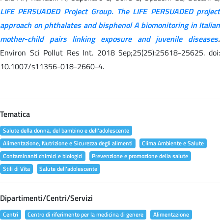
LIFE PERSUADED Project Group. The LIFE PERSUADED project
approach on phthalates and bisphenol A biomonitoring in Italian
mother-child pairs linking exposure and juvenile diseases
.
Environ Sci Pollut Res Int. 2018 Sep;25(25):25618-25625. doi:
10.1007/s11356-018-2660-4.
Tematica
Salute della donna, del bambino e dell'adolescente
Alimentazione, Nutrizione e Sicurezza degli alimenti
Clima Ambiente e Salute
Contaminanti chimici e biologici
Prevenzione e promozione della salute
Stili di Vita
Salute dell'adolescente
Dipartimenti/Centri/Servizi
Centri
Centro di riferimento per la medicina di genere
Alimentazione