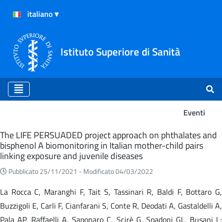
Istituto Superiore di Sanità
Eventi
Eventi
The LIFE PERSUADED project approach on phthalates and
bisphenol A biomonitoring in Italian mother-child pairs
linking exposure and juvenile diseases
Pubblicato 25/11/2021 -
Modificato 04/03/2022
La Rocca C, Maranghi F, Tait S, Tassinari R, Baldi F, Bottaro G,
Buzzigoli E, Carli F, Cianfarani S, Conte R, Deodati A, Gastaldelli A,
Pala AP, Raffaelli A, Saponaro C, Scirè G, Spadoni GL, Busani L;