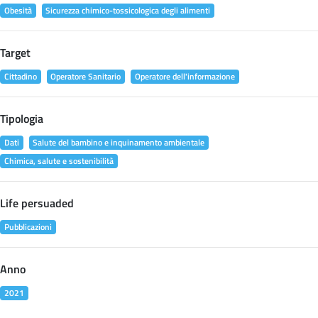
Obesità
Sicurezza chimico-tossicologica degli alimenti
Target
Cittadino
Operatore Sanitario
Operatore dell'informazione
Tipologia
Dati
Salute del bambino e inquinamento ambientale
Chimica, salute e sostenibilità
Life persuaded
Pubblicazioni
Anno
2021