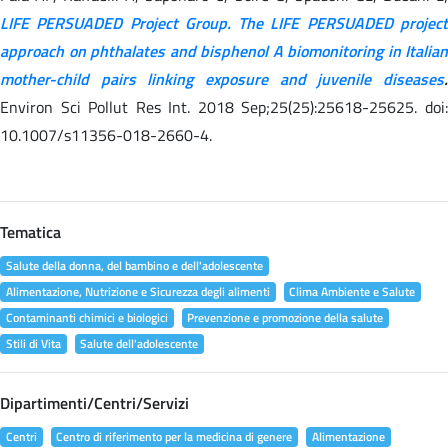
LIFE PERSUADED Project Group. The LIFE PERSUADED project
approach on phthalates and bisphenol A biomonitoring in Italian
mother-child pairs linking exposure and juvenile diseases
.
Environ Sci Pollut Res Int. 2018 Sep;25(25):25618-25625. doi:
10.1007/s11356-018-2660-4.
Tematica
Salute della donna, del bambino e dell'adolescente
Alimentazione, Nutrizione e Sicurezza degli alimenti
Clima Ambiente e Salute
Contaminanti chimici e biologici
Prevenzione e promozione della salute
Stili di Vita
Salute dell'adolescente
Dipartimenti/Centri/Servizi
Centri
Centro di riferimento per la medicina di genere
Alimentazione