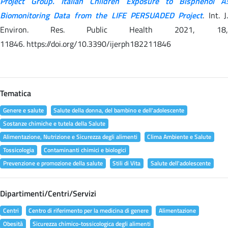
Project Group. Italian Children Exposure to Bisphenol A:
Biomonitoring Data from the LIFE PERSUADED Project
. Int. J.
Environ. Res. Public Health 2021, 18,
11846. https://doi.org/10.3390/ijerph182211846
Tematica
Genere e salute
Salute della donna, del bambino e dell'adolescente
Sostanze chimiche e tutela della Salute
Alimentazione, Nutrizione e Sicurezza degli alimenti
Clima Ambiente e Salute
Tossicologia
Contaminanti chimici e biologici
Prevenzione e promozione della salute
Stili di Vita
Salute dell'adolescente
Dipartimenti/Centri/Servizi
Centri
Centro di riferimento per la medicina di genere
Alimentazione
Obesità
Sicurezza chimico-tossicologica degli alimenti