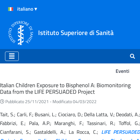
Istituto Superiore di Sanità
Eventi
Eventi
Italian Children Exposure to Bisphenol A: Biomonitoring
Data from the LIFE PERSUADED Project
Pubblicato 25/11/2021 -
Modificato 04/03/2022
Tait, S.; Carli, F.; Busani, L.; Ciociaro, D.; Della Latta, V.; Deodati, A.;
Fabbrizi, E.; Pala, A.P.; Maranghi, F.; Tassinari, R.; Toffol, G.;
Cianfarani, S.; Gastaldelli, A.; La Rocca, C.;
LIFE PERSUADED