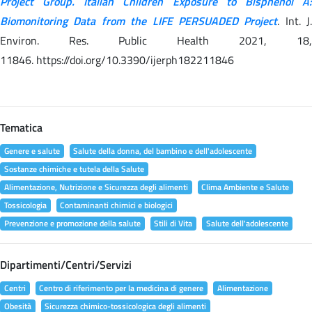
Project Group. Italian Children Exposure to Bisphenol A:
Biomonitoring Data from the LIFE PERSUADED Project
. Int. J.
Environ. Res. Public Health 2021, 18,
11846. https://doi.org/10.3390/ijerph182211846
Tematica
Genere e salute
Salute della donna, del bambino e dell'adolescente
Sostanze chimiche e tutela della Salute
Alimentazione, Nutrizione e Sicurezza degli alimenti
Clima Ambiente e Salute
Tossicologia
Contaminanti chimici e biologici
Prevenzione e promozione della salute
Stili di Vita
Salute dell'adolescente
Dipartimenti/Centri/Servizi
Centri
Centro di riferimento per la medicina di genere
Alimentazione
Obesità
Sicurezza chimico-tossicologica degli alimenti