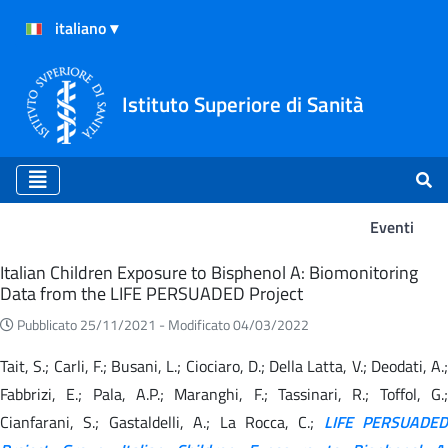
Istituto Superiore di Sanità
Eventi
Eventi
Italian Children Exposure to Bisphenol A: Biomonitoring
Data from the LIFE PERSUADED Project
Pubblicato 25/11/2021 -
Modificato 04/03/2022
Tait, S.; Carli, F.; Busani, L.; Ciociaro, D.; Della Latta, V.; Deodati, A.;
Fabbrizi, E.; Pala, A.P.; Maranghi, F.; Tassinari, R.; Toffol, G.;
Cianfarani, S.; Gastaldelli, A.; La Rocca, C.;
LIFE PERSUADED