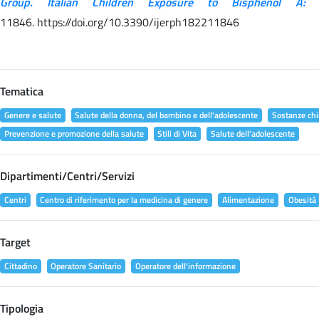
Group. Italian Children Exposure to Bisphenol A:
11846. https://doi.org/10.3390/ijerph182211846
Tematica
Genere e salute
Salute della donna, del bambino e dell'adolescente
Sostanze chi
Prevenzione e promozione della salute
Stili di Vita
Salute dell'adolescente
Dipartimenti/Centri/Servizi
Centri
Centro di riferimento per la medicina di genere
Alimentazione
Obesità
Target
Cittadino
Operatore Sanitario
Operatore dell'informazione
Tipologia