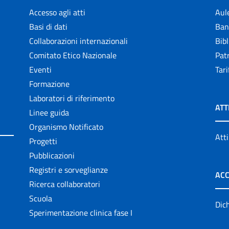
Accesso agli atti
Aul
Basi di dati
Ban
Collaborazioni internazionali
Bibl
Comitato Etico Nazionale
Patr
Eventi
Tari
Formazione
Laboratori di riferimento
ATT
Linee guida
Organismo Notificato
Atti
Progetti
Pubblicazioni
Registri e sorveglianze
ACC
Ricerca collaboratori
Scuola
Dich
Sperimentazione clinica fase I