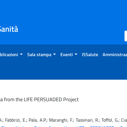
Sanità
blicazioni
Sala stampa
Eventi
ISSalute
Amministraz
Data from the LIFE PERSUADED Project
 A.; Fabbrizi, E.; Pala, A.P.; Maranghi, F.; Tassinari, R.; Toffol, G.; C