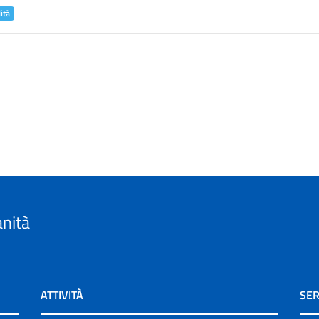
ità
anità
ATTIVITÀ
SER