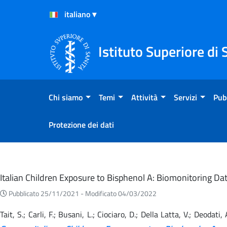
Salta al Contenuto
Salta al Footer
Istituto Superiore di 
Chi siamo
Temi
Attività
Servizi
Pub
Protezione dei dati
Eventi
Italian Children Exposure to Bisphenol A: Biomonitoring 
Pubblicato 25/11/2021 -
Modificato 04/03/2022
Tait, S.; Carli, F.; Busani, L.; Ciociaro, D.; Della Latta, V.; Deodati,