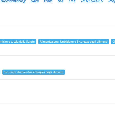
 Biomonitoring Data from the LIFE PERSUADED Proj
miche e tutela della Salute
Alimentazione, Nutrizione e Sicurezza degli alimenti
C
Sicurezza chimico-tossicologica degli alimenti