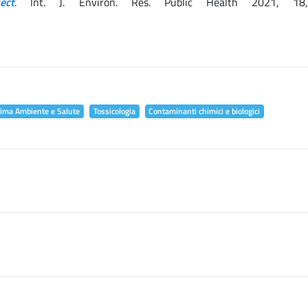
ect
. Int. J. Environ. Res. Public Health 2021, 18
lima Ambiente e Salute
Tossicologia
Contaminanti chimici e biologici