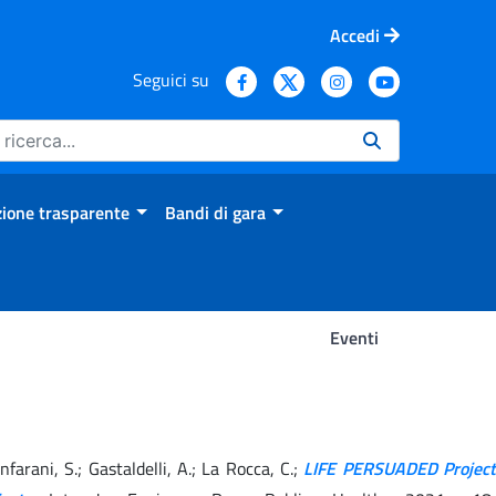
Accedi
Seguici su
ione trasparente
Bandi di gara
Eventi
ianfarani, S.; Gastaldelli, A.; La Rocca, C.;
LIFE PERSUADED Project