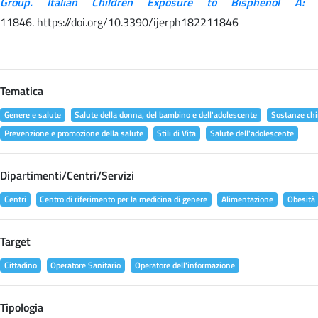
Group. Italian Children Exposure to Bisphenol A:
11846. https://doi.org/10.3390/ijerph182211846
Tematica
Genere e salute
Salute della donna, del bambino e dell'adolescente
Sostanze chi
Prevenzione e promozione della salute
Stili di Vita
Salute dell'adolescente
Dipartimenti/Centri/Servizi
Centri
Centro di riferimento per la medicina di genere
Alimentazione
Obesità
Target
Cittadino
Operatore Sanitario
Operatore dell'informazione
Tipologia