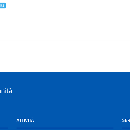
ità
anità
ATTIVITÀ
SER