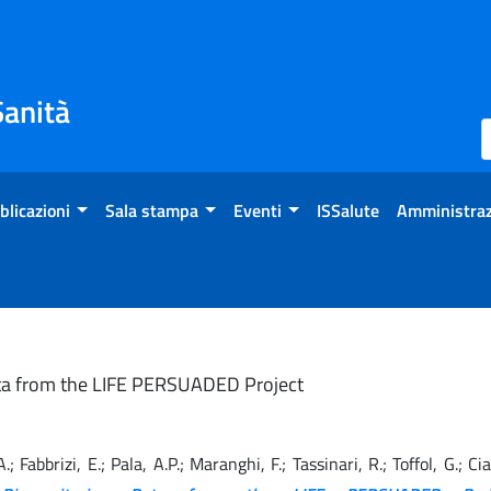
Sanità
blicazioni
Sala stampa
Eventi
ISSalute
Amministraz
Data from the LIFE PERSUADED Project
 A.; Fabbrizi, E.; Pala, A.P.; Maranghi, F.; Tassinari, R.; Toffol, G.; C