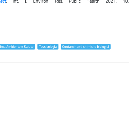
ect
. Int. J. Environ. Res. Public Health 2021, 18
lima Ambiente e Salute
Tossicologia
Contaminanti chimici e biologici