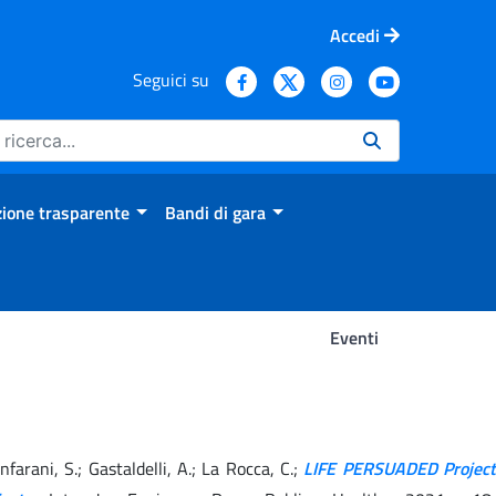
Accedi
Seguici su
ione trasparente
Bandi di gara
Eventi
ianfarani, S.; Gastaldelli, A.; La Rocca, C.;
LIFE PERSUADED Project