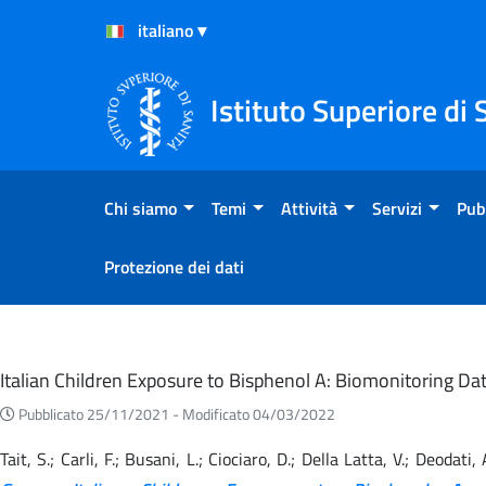
Salta al Contenuto
Salta al Footer
Istituto Superiore di 
Chi siamo
Temi
Attività
Servizi
Pub
Protezione dei dati
Eventi
Italian Children Exposure to Bisphenol A: Biomonitoring 
Pubblicato 25/11/2021 -
Modificato 04/03/2022
Tait, S.; Carli, F.; Busani, L.; Ciociaro, D.; Della Latta, V.; Deodati,