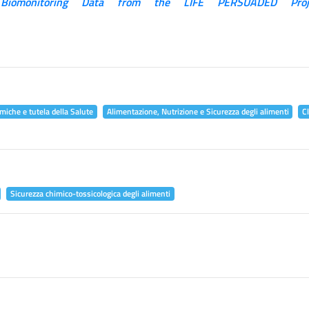
 Biomonitoring Data from the LIFE PERSUADED Proj
miche e tutela della Salute
Alimentazione, Nutrizione e Sicurezza degli alimenti
C
Sicurezza chimico-tossicologica degli alimenti