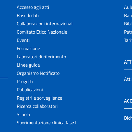
Accesso agli atti
Aul
Basi di dati
Ban
Collaborazioni internazionali
Bibl
Comitato Etico Nazionale
Patr
Eventi
Tari
Formazione
Laboratori di riferimento
ATT
Linee guida
Organismo Notificato
Atti
Progetti
Pubblicazioni
Registri e sorveglianze
ACC
Ricerca collaboratori
Scuola
Dich
Sperimentazione clinica fase I