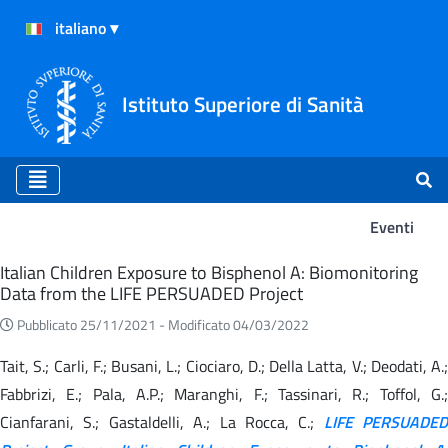
Istituto Superiore di Sanità
Eventi
Eventi
Italian Children Exposure to Bisphenol A: Biomonitoring
Data from the LIFE PERSUADED Project
Pubblicato 25/11/2021 -
Modificato 04/03/2022
Tait, S.; Carli, F.; Busani, L.; Ciociaro, D.; Della Latta, V.; Deodati, A.;
Fabbrizi, E.; Pala, A.P.; Maranghi, F.; Tassinari, R.; Toffol, G.;
Cianfarani, S.; Gastaldelli, A.; La Rocca, C.;
LIFE PERSUADED