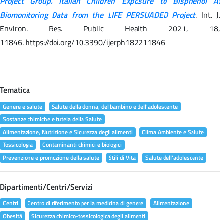
Project Group. Italian Children Exposure to Bisphenol A:
Biomonitoring Data from the LIFE PERSUADED Project
. Int. J.
Environ. Res. Public Health 2021, 18,
11846. https://doi.org/10.3390/ijerph182211846
Tematica
Genere e salute
Salute della donna, del bambino e dell'adolescente
Sostanze chimiche e tutela della Salute
Alimentazione, Nutrizione e Sicurezza degli alimenti
Clima Ambiente e Salute
Tossicologia
Contaminanti chimici e biologici
Prevenzione e promozione della salute
Stili di Vita
Salute dell'adolescente
Dipartimenti/Centri/Servizi
Centri
Centro di riferimento per la medicina di genere
Alimentazione
Obesità
Sicurezza chimico-tossicologica degli alimenti