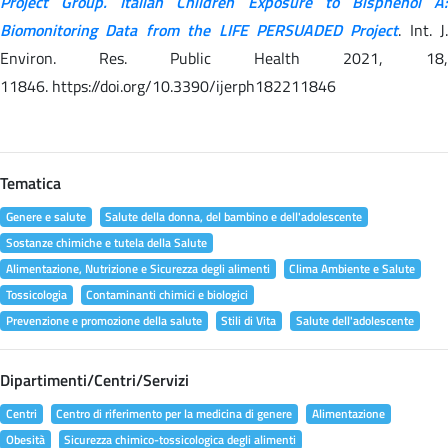
Project Group. Italian Children Exposure to Bisphenol A:
Biomonitoring Data from the LIFE PERSUADED Project
. Int. J.
Environ. Res. Public Health 2021, 18,
11846. https://doi.org/10.3390/ijerph182211846
Tematica
Genere e salute
Salute della donna, del bambino e dell'adolescente
Sostanze chimiche e tutela della Salute
Alimentazione, Nutrizione e Sicurezza degli alimenti
Clima Ambiente e Salute
Tossicologia
Contaminanti chimici e biologici
Prevenzione e promozione della salute
Stili di Vita
Salute dell'adolescente
Dipartimenti/Centri/Servizi
Centri
Centro di riferimento per la medicina di genere
Alimentazione
Obesità
Sicurezza chimico-tossicologica degli alimenti