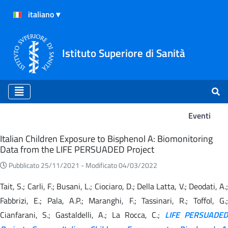
Istituto Superiore di Sanità
Eventi
Eventi
Italian Children Exposure to Bisphenol A: Biomonitoring
Data from the LIFE PERSUADED Project
Pubblicato 25/11/2021 -
Modificato 04/03/2022
Tait, S.; Carli, F.; Busani, L.; Ciociaro, D.; Della Latta, V.; Deodati, A.;
Fabbrizi, E.; Pala, A.P.; Maranghi, F.; Tassinari, R.; Toffol, G.;
Cianfarani, S.; Gastaldelli, A.; La Rocca, C.;
LIFE PERSUADED