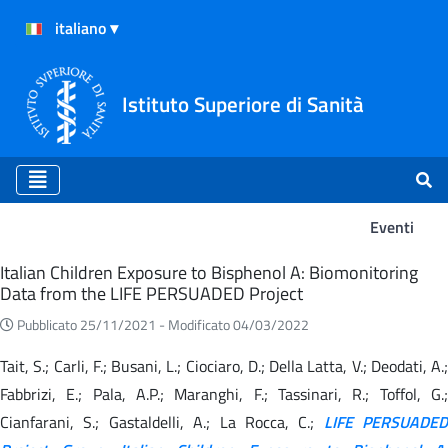
Istituto Superiore di Sanità
Eventi
Eventi
Italian Children Exposure to Bisphenol A: Biomonitoring
Data from the LIFE PERSUADED Project
Pubblicato 25/11/2021 -
Modificato 04/03/2022
Tait, S.; Carli, F.; Busani, L.; Ciociaro, D.; Della Latta, V.; Deodati, A.;
Fabbrizi, E.; Pala, A.P.; Maranghi, F.; Tassinari, R.; Toffol, G.;
Cianfarani, S.; Gastaldelli, A.; La Rocca, C.;
LIFE PERSUADED