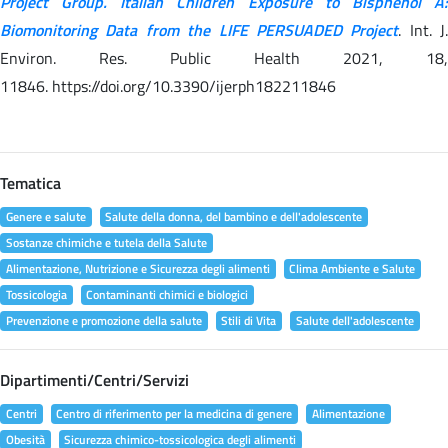
Project Group. Italian Children Exposure to Bisphenol A:
Biomonitoring Data from the LIFE PERSUADED Project
. Int. J.
Environ. Res. Public Health 2021, 18,
11846. https://doi.org/10.3390/ijerph182211846
Tematica
Genere e salute
Salute della donna, del bambino e dell'adolescente
Sostanze chimiche e tutela della Salute
Alimentazione, Nutrizione e Sicurezza degli alimenti
Clima Ambiente e Salute
Tossicologia
Contaminanti chimici e biologici
Prevenzione e promozione della salute
Stili di Vita
Salute dell'adolescente
Dipartimenti/Centri/Servizi
Centri
Centro di riferimento per la medicina di genere
Alimentazione
Obesità
Sicurezza chimico-tossicologica degli alimenti