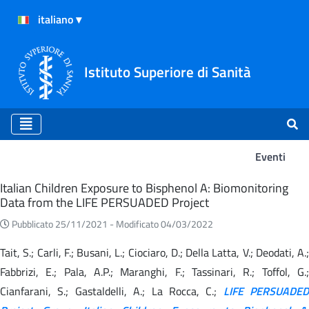
Istituto Superiore di Sanità
Eventi
Eventi
Italian Children Exposure to Bisphenol A: Biomonitoring
Data from the LIFE PERSUADED Project
Pubblicato 25/11/2021 -
Modificato 04/03/2022
Tait, S.; Carli, F.; Busani, L.; Ciociaro, D.; Della Latta, V.; Deodati, A.;
Fabbrizi, E.; Pala, A.P.; Maranghi, F.; Tassinari, R.; Toffol, G.;
Cianfarani, S.; Gastaldelli, A.; La Rocca, C.;
LIFE PERSUADED