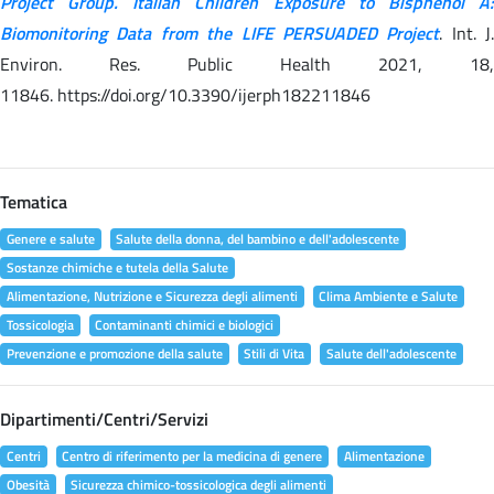
Project Group. Italian Children Exposure to Bisphenol A:
Biomonitoring Data from the LIFE PERSUADED Project
. Int. J.
Environ. Res. Public Health 2021, 18,
11846. https://doi.org/10.3390/ijerph182211846
Tematica
Genere e salute
Salute della donna, del bambino e dell'adolescente
Sostanze chimiche e tutela della Salute
Alimentazione, Nutrizione e Sicurezza degli alimenti
Clima Ambiente e Salute
Tossicologia
Contaminanti chimici e biologici
Prevenzione e promozione della salute
Stili di Vita
Salute dell'adolescente
Dipartimenti/Centri/Servizi
Centri
Centro di riferimento per la medicina di genere
Alimentazione
Obesità
Sicurezza chimico-tossicologica degli alimenti