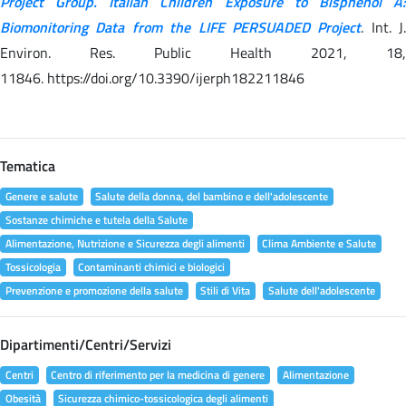
Project Group. Italian Children Exposure to Bisphenol A:
Biomonitoring Data from the LIFE PERSUADED Project
. Int. J.
Environ. Res. Public Health 2021, 18,
11846. https://doi.org/10.3390/ijerph182211846
Tematica
Genere e salute
Salute della donna, del bambino e dell'adolescente
Sostanze chimiche e tutela della Salute
Alimentazione, Nutrizione e Sicurezza degli alimenti
Clima Ambiente e Salute
Tossicologia
Contaminanti chimici e biologici
Prevenzione e promozione della salute
Stili di Vita
Salute dell'adolescente
Dipartimenti/Centri/Servizi
Centri
Centro di riferimento per la medicina di genere
Alimentazione
Obesità
Sicurezza chimico-tossicologica degli alimenti