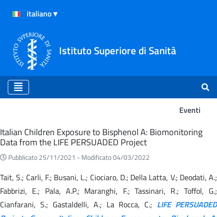
Istituto Superiore di Sanità
Eventi
Eventi
Italian Children Exposure to Bisphenol A: Biomonitoring
Data from the LIFE PERSUADED Project
Pubblicato 25/11/2021 -
Modificato 04/03/2022
Tait, S.; Carli, F.; Busani, L.; Ciociaro, D.; Della Latta, V.; Deodati, A.;
Fabbrizi, E.; Pala, A.P.; Maranghi, F.; Tassinari, R.; Toffol, G.;
Cianfarani, S.; Gastaldelli, A.; La Rocca, C.;
LIFE PERSUADED