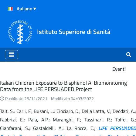
Istituto Superiore di Sanità
Eventi
Eventi
Italian Children Exposure to Bisphenol A: Biomonitoring
Data from the LIFE PERSUADED Project
Pubblicato 25/11/2021 -
Modificato 04/03/2022
Tait, S.; Carli, F.; Busani, L.; Ciociaro, D.; Della Latta, V.; Deodati, A.;
Fabbrizi, E.; Pala, A.P.; Maranghi, F.; Tassinari, R.; Toffol, G.;
Cianfarani, S.; Gastaldelli, A.; La Rocca, C.;
LIFE PERSUADED