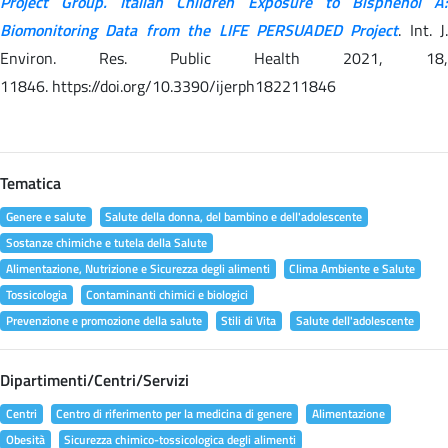
Project Group. Italian Children Exposure to Bisphenol A:
Biomonitoring Data from the LIFE PERSUADED Project
. Int. J.
Environ. Res. Public Health 2021, 18,
11846. https://doi.org/10.3390/ijerph182211846
Tematica
Genere e salute
Salute della donna, del bambino e dell'adolescente
Sostanze chimiche e tutela della Salute
Alimentazione, Nutrizione e Sicurezza degli alimenti
Clima Ambiente e Salute
Tossicologia
Contaminanti chimici e biologici
Prevenzione e promozione della salute
Stili di Vita
Salute dell'adolescente
Dipartimenti/Centri/Servizi
Centri
Centro di riferimento per la medicina di genere
Alimentazione
Obesità
Sicurezza chimico-tossicologica degli alimenti