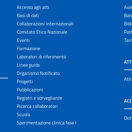
Accesso agli atti
Aul
Basi di dati
Ban
Collaborazioni internazionali
Bibl
Comitato Etico Nazionale
Patr
Eventi
Tari
Formazione
Laboratori di riferimento
ATT
Linee guida
Organismo Notificato
Atti
Progetti
Pubblicazioni
Registri e sorveglianze
ACC
Ricerca collaboratori
Scuola
Dich
Sperimentazione clinica fase I