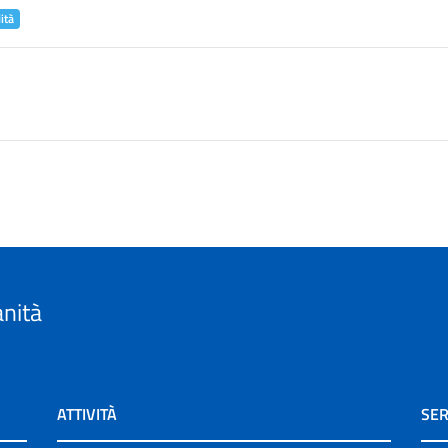
ità
anità
ATTIVITÀ
SER