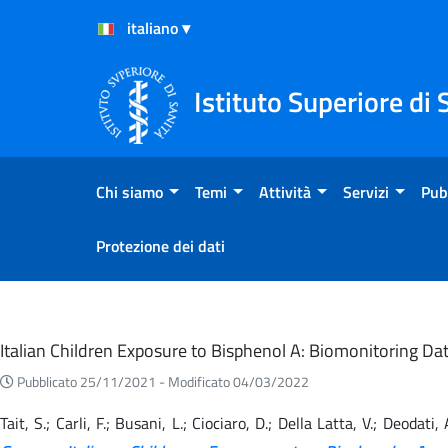
Salta al Contenuto
Salta al Footer
Istituto Superiore di 
Chi siamo
Temi
Attività
Servizi
Pub
Protezione dei dati
Eventi
Italian Children Exposure to Bisphenol A: Biomonitoring 
Pubblicato 25/11/2021 -
Modificato 04/03/2022
Tait, S.; Carli, F.; Busani, L.; Ciociaro, D.; Della Latta, V.; Deodati,