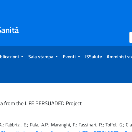
Sanità
blicazioni
Sala stampa
Eventi
ISSalute
Amministraz
Data from the LIFE PERSUADED Project
 A.; Fabbrizi, E.; Pala, A.P.; Maranghi, F.; Tassinari, R.; Toffol, G.; C