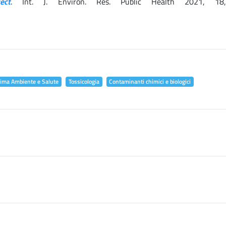
ect
. Int. J. Environ. Res. Public Health 2021, 18
lima Ambiente e Salute
Tossicologia
Contaminanti chimici e biologici