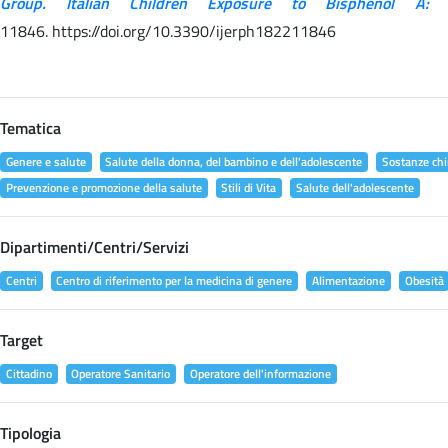
Group. Italian Children Exposure to Bisphenol A:
11846. https://doi.org/10.3390/ijerph182211846
Tematica
Genere e salute
Salute della donna, del bambino e dell'adolescente
Sostanze chi
Prevenzione e promozione della salute
Stili di Vita
Salute dell'adolescente
Dipartimenti/Centri/Servizi
Centri
Centro di riferimento per la medicina di genere
Alimentazione
Obesità
Target
Cittadino
Operatore Sanitario
Operatore dell'informazione
Tipologia