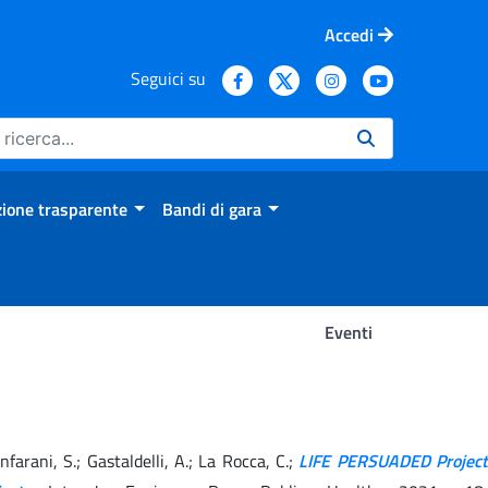
Accedi
Seguici su
ione trasparente
Bandi di gara
Eventi
ianfarani, S.; Gastaldelli, A.; La Rocca, C.;
LIFE PERSUADED Project