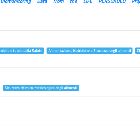
 Biomonitoring Data from the LIFE PERSUADED Proj
miche e tutela della Salute
Alimentazione, Nutrizione e Sicurezza degli alimenti
C
Sicurezza chimico-tossicologica degli alimenti