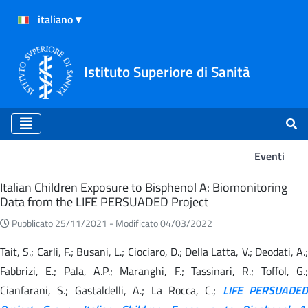
Istituto Superiore di Sanità
Eventi
Eventi
Italian Children Exposure to Bisphenol A: Biomonitoring
Data from the LIFE PERSUADED Project
Pubblicato 25/11/2021 -
Modificato 04/03/2022
Tait, S.; Carli, F.; Busani, L.; Ciociaro, D.; Della Latta, V.; Deodati, A.;
Fabbrizi, E.; Pala, A.P.; Maranghi, F.; Tassinari, R.; Toffol, G.;
Cianfarani, S.; Gastaldelli, A.; La Rocca, C.;
LIFE PERSUADED