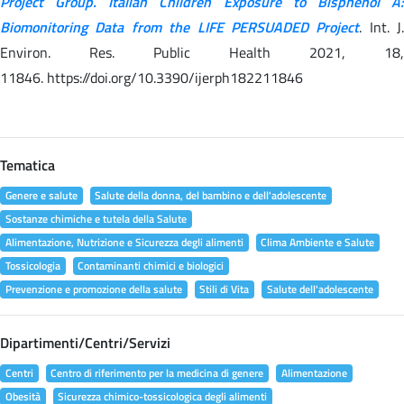
Project Group. Italian Children Exposure to Bisphenol A:
Biomonitoring Data from the LIFE PERSUADED Project
. Int. J.
Environ. Res. Public Health 2021, 18,
11846. https://doi.org/10.3390/ijerph182211846
Tematica
Genere e salute
Salute della donna, del bambino e dell'adolescente
Sostanze chimiche e tutela della Salute
Alimentazione, Nutrizione e Sicurezza degli alimenti
Clima Ambiente e Salute
Tossicologia
Contaminanti chimici e biologici
Prevenzione e promozione della salute
Stili di Vita
Salute dell'adolescente
Dipartimenti/Centri/Servizi
Centri
Centro di riferimento per la medicina di genere
Alimentazione
Obesità
Sicurezza chimico-tossicologica degli alimenti