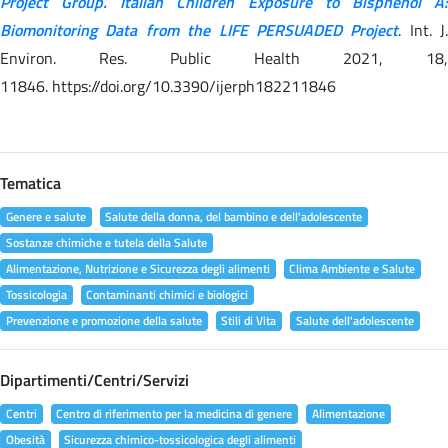
Project Group. Italian Children Exposure to Bisphenol A:
Biomonitoring Data from the LIFE PERSUADED Project
. Int. J.
Environ. Res. Public Health 2021, 18,
11846. https://doi.org/10.3390/ijerph182211846
Tematica
Genere e salute
Salute della donna, del bambino e dell'adolescente
Sostanze chimiche e tutela della Salute
Alimentazione, Nutrizione e Sicurezza degli alimenti
Clima Ambiente e Salute
Tossicologia
Contaminanti chimici e biologici
Prevenzione e promozione della salute
Stili di Vita
Salute dell'adolescente
Dipartimenti/Centri/Servizi
Centri
Centro di riferimento per la medicina di genere
Alimentazione
Obesità
Sicurezza chimico-tossicologica degli alimenti