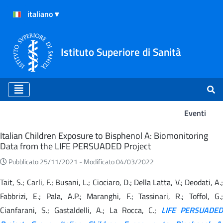
Istituto Superiore di Sanità
Eventi
Eventi
Italian Children Exposure to Bisphenol A: Biomonitoring
Data from the LIFE PERSUADED Project
Pubblicato 25/11/2021 -
Modificato 04/03/2022
Tait, S.; Carli, F.; Busani, L.; Ciociaro, D.; Della Latta, V.; Deodati, A.;
Fabbrizi, E.; Pala, A.P.; Maranghi, F.; Tassinari, R.; Toffol, G.;
Cianfarani, S.; Gastaldelli, A.; La Rocca, C.;
LIFE PERSUADED