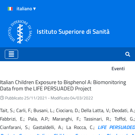
Istituto Superiore di Sanità
Eventi
Eventi
Italian Children Exposure to Bisphenol A: Biomonitoring
Data from the LIFE PERSUADED Project
Pubblicato 25/11/2021 -
Modificato 04/03/2022
Tait, S.; Carli, F.; Busani, L.; Ciociaro, D.; Della Latta, V.; Deodati, A.;
Fabbrizi, E.; Pala, A.P.; Maranghi, F.; Tassinari, R.; Toffol, G.;
Cianfarani, S.; Gastaldelli, A.; La Rocca, C.;
LIFE PERSUADED