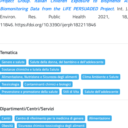
Project Group. Italian Children Exposure to Bisphenol A:
Biomonitoring Data from the LIFE PERSUADED Project
. Int. J.
Environ. Res. Public Health 2021, 18,
11846. https://doi.org/10.3390/ijerph182211846
Tematica
Genere e salute
Salute della donna, del bambino e dell'adolescente
Sostanze chimiche e tutela della Salute
Alimentazione, Nutrizione e Sicurezza degli alimenti
Clima Ambiente e Salute
Tossicologia
Contaminanti chimici e biologici
Prevenzione e promozione della salute
Stili di Vita
Salute dell'adolescente
Dipartimenti/Centri/Servizi
Centri
Centro di riferimento per la medicina di genere
Alimentazione
Obesità
Sicurezza chimico-tossicologica degli alimenti