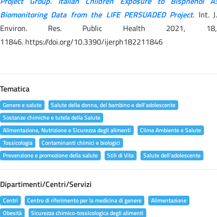
Project Group. Italian Children Exposure to Bisphenol A:
Biomonitoring Data from the LIFE PERSUADED Project
. Int. J.
Environ. Res. Public Health 2021, 18,
11846. https://doi.org/10.3390/ijerph182211846
Tematica
Genere e salute
Salute della donna, del bambino e dell'adolescente
Sostanze chimiche e tutela della Salute
Alimentazione, Nutrizione e Sicurezza degli alimenti
Clima Ambiente e Salute
Tossicologia
Contaminanti chimici e biologici
Prevenzione e promozione della salute
Stili di Vita
Salute dell'adolescente
Dipartimenti/Centri/Servizi
Centri
Centro di riferimento per la medicina di genere
Alimentazione
Obesità
Sicurezza chimico-tossicologica degli alimenti