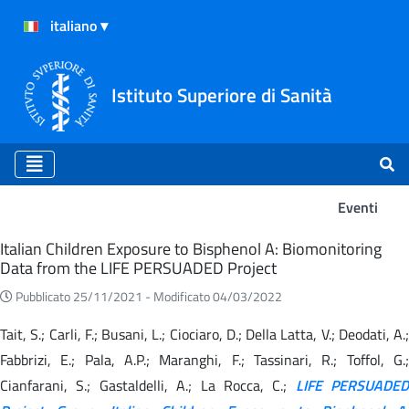
Istituto Superiore di Sanità
Eventi
Eventi
Italian Children Exposure to Bisphenol A: Biomonitoring
Data from the LIFE PERSUADED Project
Pubblicato 25/11/2021 -
Modificato 04/03/2022
Tait, S.; Carli, F.; Busani, L.; Ciociaro, D.; Della Latta, V.; Deodati, A.;
Fabbrizi, E.; Pala, A.P.; Maranghi, F.; Tassinari, R.; Toffol, G.;
Cianfarani, S.; Gastaldelli, A.; La Rocca, C.;
LIFE PERSUADED