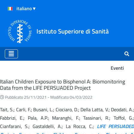
Istituto Superiore di Sanità
Eventi
Eventi
Italian Children Exposure to Bisphenol A: Biomonitoring
Data from the LIFE PERSUADED Project
Pubblicato 25/11/2021 -
Modificato 04/03/2022
Tait, S.; Carli, F.; Busani, L.; Ciociaro, D.; Della Latta, V.; Deodati, A.;
Fabbrizi, E.; Pala, A.P.; Maranghi, F.; Tassinari, R.; Toffol, G.;
Cianfarani, S.; Gastaldelli, A.; La Rocca, C.;
LIFE PERSUADED