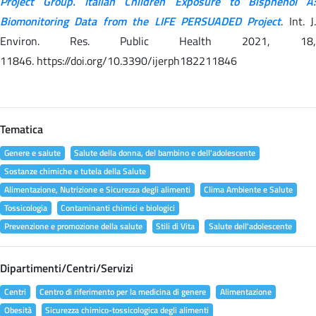
Project Group. Italian Children Exposure to Bisphenol A:
Biomonitoring Data from the LIFE PERSUADED Project
. Int. J.
Environ. Res. Public Health 2021, 18,
11846. https://doi.org/10.3390/ijerph182211846
Tematica
Genere e salute
Salute della donna, del bambino e dell'adolescente
Sostanze chimiche e tutela della Salute
Alimentazione, Nutrizione e Sicurezza degli alimenti
Clima Ambiente e Salute
Tossicologia
Contaminanti chimici e biologici
Prevenzione e promozione della salute
Stili di Vita
Salute dell'adolescente
Dipartimenti/Centri/Servizi
Centri
Centro di riferimento per la medicina di genere
Alimentazione
Obesità
Sicurezza chimico-tossicologica degli alimenti